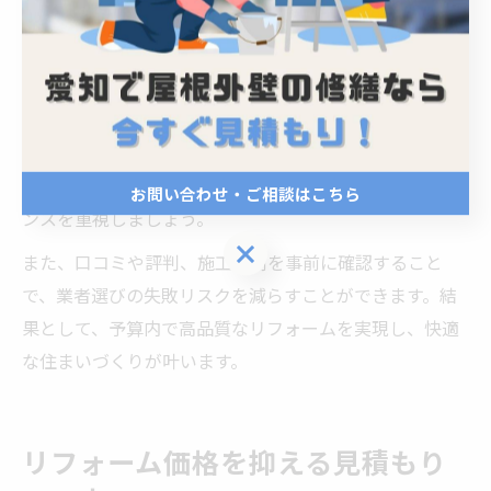
域特性を活かした提案を行っている場合が多く、価格以
上の価値を感じられることがあります。
実際、過去のリフォーム事例では「見積もり内容が明確
で、施工後の対応も丁寧だったため安心できた」という
声が多く聞かれます。価格交渉だけでなく、アフターサ
ービスや保証内容も比較し、総合的なコストパフォーマ
お問い合わせ・ご相談はこちら
ンスを重視しましょう。
お問い合わせ・ご相談はこちら
また、口コミや評判、施工事例を事前に確認すること
で、業者選びの失敗リスクを減らすことができます。結
果として、予算内で高品質なリフォームを実現し、快適
な住まいづくりが叶います。
リフォーム価格を抑える見積もり