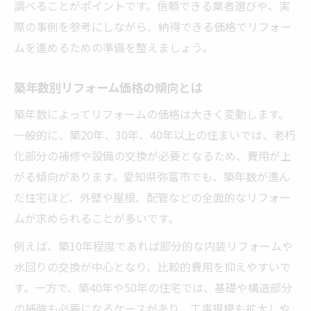
安心して選ぶ地元リフォーム会社の特徴
調べることがポイントです。信頼できる業者選びや、実
際の事例を参考にしながら、納得できる価格でリフォー
信頼できるリフォーム会社の見極め方
ムを進めるための準備を整えましょう。
リフォーム実績で選ぶ地元会社の強み
相談しやすいリフォーム会社の条件
築年数別リフォーム価格の傾向とは
アフターサポート重視の会社選びのコツ
築年数によってリフォームの価格は大きく変動します。
リフォーム価格の透明性がある業者とは
一般的に、築20年、30年、40年以上の住まいでは、老朽
工事項目ごとの価格変動を徹底解説
化部分の補修や設備の交換が必要となるため、費用が上
リフォーム工事別の費用目安を解説
がる傾向があります。愛知県弥富市でも、築年数が進ん
水回りリフォーム価格の特徴と傾向
だ住宅ほど、外壁や屋根、配管などの全面的なリフォー
間取り変更でかかるリフォーム費用
ムが求められることが多いです。
外壁や屋根リフォーム価格の違い
例えば、築10年程度であれば部分的な内装リフォームや
内装リフォームの価格変動ポイント
水回りの交換が中心となり、比較的費用を抑えやすいで
す。一方で、築40年や50年の住宅では、基礎や構造部分
の補強も必要になるケースがあり、工事規模も拡大しや