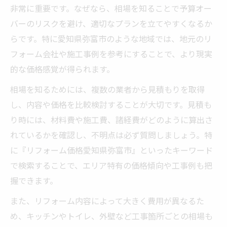
リフォーム価格と品質のバランスの秘訣
非常に重要です。なぜなら、相場を知ることで予算オー
リフォーム価格を抑える見積もりの工夫
バーのリスクを避け、適切なプランを立てやすくなるか
らです。特に愛知県弥富市のような地域では、地元のリ
リフォーム見積もり比較のポイント解説
フォーム会社や施工事例を参考にすることで、より現実
見積もり時に確認すべき費用項目とは
的な価格感覚が得られます。
追加費用を防ぐリフォーム相談のコツ
相場を知るためには、複数の業者から見積もりを取得
リフォーム価格交渉で気を付ける点
し、内容や価格を比較検討することが大切です。見積も
無駄のない見積もり依頼方法を紹介
り時には、材料費や施工費、諸経費がどのように算出さ
住まいを快適にする費用対効果の秘訣
れているかを確認し、不明点は必ず質問しましょう。特
リフォームによる費用対効果の考え方
に『リフォーム価格愛知県弥富市』といったキーワード
快適な住まいへ導くポイントと費用感
で検索することで、エリア特有の価格傾向や工事例も把
費用対効果を高めるリフォーム箇所
握できます。
リフォーム価格と満足度の関係を解説
また、リフォーム内容によって大きく費用が異なるた
省エネリフォームで得する方法とは
め、キッチンやトイレ、外壁など工事箇所ごとの相場も