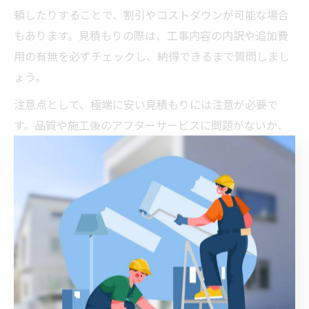
頼したりすることで、割引やコストダウンが可能な場合
もあります。見積もりの際は、工事内容の内訳や追加費
用の有無を必ずチェックし、納得できるまで質問しまし
ょう。
注意点として、極端に安い見積もりには注意が必要で
す。品質や施工後のアフターサービスに問題がないか、
口コミや事例を参考にしながら信頼できる業者を選ぶこ
とが、長期的な満足につながります。
リフォーム価格と品質のバランスの秘訣
リフォームの価格と品質のバランスを取るには、単に安
さだけでなく「施工の丁寧さ」「使用する材料」「職人
の経験」など、総合的な視点で判断することが重要で
す。愛知県弥富市では、地元密着のリフォーム会社が地