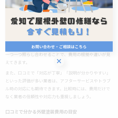
域ごとの業者の施工実績や口コミに注目することが、失
敗を防ぐ大きなポイントとなります。
複数の業者から見積もりを取得する際は、塗料の種類や
工事内容、保証内容まで細かくチェックし、内容を揃え
て比較することが重要です。例えば「塗り回数」や「下
地処理の有無」など、見積もりに明記されている項目を
お問い合わせ・ご相談はこちら
一つ一つ照らし合わせることで、費用の根拠や違いが見
お問い合わせ・ご相談はこちら
えてきます。
また、口コミで「対応が丁寧」「説明が分かりやすい」
といった評価が多い業者は、アフターサービスやトラブ
ル時の対応にも期待できます。比較時には、費用だけで
なく業者の信頼性や対応力も重視しましょう。
口コミで分かる外壁塗装費用の目安