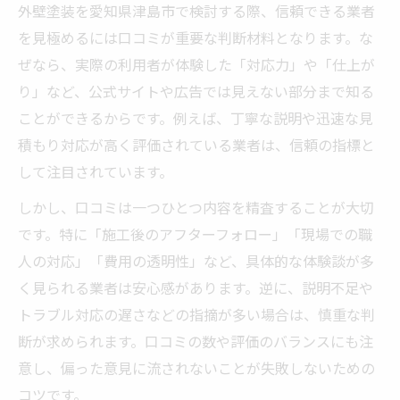
外壁塗装口コミを活かした選定ポイント
外壁塗装を愛知県津島市で検討する際、信頼できる業者
満足度の高い外壁塗装業者選びの秘訣
を見極めるには口コミが重要な判断材料となります。な
安心のために知る外壁塗装費用比較法
ぜなら、実際の利用者が体験した「対応力」や「仕上が
り」など、公式サイトや広告では見えない部分まで知る
外壁塗装費用の比較で失敗を防ぐ方法
ことができるからです。例えば、丁寧な説明や迅速な見
口コミで分かる外壁塗装費用の目安
積もり対応が高く評価されている業者は、信頼の指標と
外壁塗装費用と品質のバランスを考える
して注目されています。
費用相場を口コミと実例で徹底解説
しかし、口コミは一つひとつ内容を精査することが大切
納得できる外壁塗装費用比較のポイント
です。特に「施工後のアフターフォロー」「現場での職
満足度アップへ導く口コミの見極め方
人の対応」「費用の透明性」など、具体的な体験談が多
外壁塗装口コミの信頼度を見極める法則
く見られる業者は安心感があります。逆に、説明不足や
満足度が高い外壁塗装口コミの選び方
トラブル対応の遅さなどの指摘が多い場合は、慎重な判
信頼できる外壁塗装口コミの特徴とは
断が求められます。口コミの数や評価のバランスにも注
本当に役立つ外壁塗装口コミの判断基準
意し、偏った意見に流されないことが失敗しないための
コツです。
失敗しないための口コミ活用術