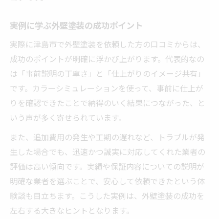
外壁塗装を賢く進める業者選択の秘密
実例に学ぶ外壁塗装の成功ポイント
外壁塗装で後悔しない業者選択の極意
実際に津島市で外壁塗装を依頼した方の口コミからは、
業者選びに口コミを取り入れる理由
成功のポイントが明確に浮かび上がります。代表的なの
外壁塗装業者選びに必要な知識とは
は「事前説明の丁寧さ」と「仕上がりのイメージ共有」
優良な外壁塗装業者の見極めポイント
です。カラーシミュレーションを使って、事前に仕上が
口コミと対応力で業者を判断する方法
りを確認できたことで納得のいく結果につながった、と
塗装工事成功の鍵は何か徹底検証
いう声が多く寄せられています。
外壁塗装工事成功のカギとなる要素
また、追加費用の発生や工期の遅れなど、トラブルが発
口コミで見抜く外壁塗装品質の違い
生した場合でも、迅速かつ誠実に対応してくれた業者の
外壁塗装の成功体験に学ぶポイント
評価は高い傾向です。実績や保証内容についての説明が
明確な業者を選ぶことで、安心して依頼できたという体
工事前に知るべき外壁塗装の注意点
験談も目立ちます。こうした実例は、外壁塗装の成功を
外壁塗装で後悔しない準備と心構え
左右する大きなヒントとなります。