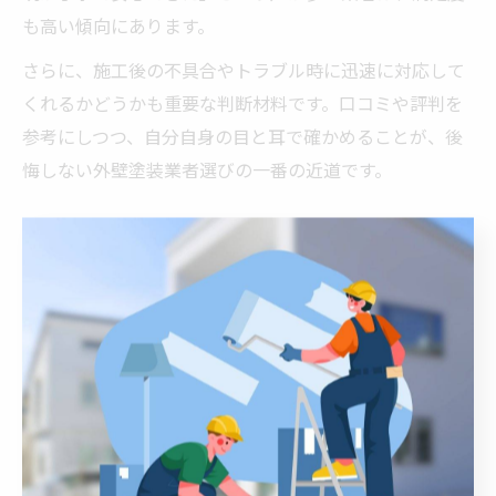
も高い傾向にあります。
さらに、施工後の不具合やトラブル時に迅速に対応して
くれるかどうかも重要な判断材料です。口コミや評判を
参考にしつつ、自分自身の目と耳で確かめることが、後
悔しない外壁塗装業者選びの一番の近道です。
安心のために知る外壁塗装費用比
較法
外壁塗装費用の比較で失敗を防ぐ方法
外壁塗装の費用を比較する際、単純に見積もり金額だけ
で決めてしまうと、後から追加費用や品質面で後悔する
ケースが少なくありません。特に愛知県津島市では、地