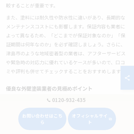
較することが重要です。
また、塗料には耐久性や防水性に違いがあり、長期的な
メンテナンスコストにも影響します。保証内容も業者に
よって異なるため、「どこまでが保証対象なのか」「保
証期間は何年なのか」を必ず確認しましょう。さらに、
津島市のような地域密着型の業者は、アフターサービス
や緊急時の対応力に優れているケースが多いので、口コ
ミや評判も併せてチェックすることをおすすめします。
優良な外壁塗装業者の見極めポイント
優良な外壁塗装業者を見極めるには、いくつかの明確な
0120-932-435
ポイントがあります。まず「見積もりが明確で追加費用
お問い合わせはこち
オフィシャルサイ
が発生しにくい」「過去の施工実績が豊富」「説明や提
ら
ト
案が丁寧で専門的」などが挙げられます。