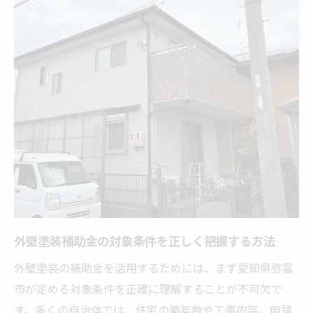
やすく解説
弥富市の外壁塗装助成金申請で必要な書類
を整理
外壁塗装補助金を確実に受け取るための準
備とは
外壁塗装の申請期間とスケジュール管理の
コツ
助成金申請時に失敗しがちなポイントと対
策法
補助金付き外壁塗装の費用最適化ガイド
外壁塗装補助金の対象条件を正しく把握する方法
外壁塗装補助金を使った費用相場の見極め
方
外壁塗装の補助金を活用するためには、まず愛知県弥富
補助金活用時の外壁塗装費用内訳を徹底比
市が定める対象条件を正確に理解することが不可欠で
較
す。多くの自治体では、住宅の築年数や工事内容、申請