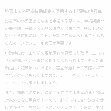
とは
弥富市で外壁塗装助成金を活用する申請時の注意点
リフォーム補助金で外壁塗装の品質もアッ
弥富市の外壁塗装助成金を申請する際には、申請期間や
プ
必要書類、手続きの流れに注意が必要です。特に申請が
外壁塗装補助金の最新支援内容を徹底解説
集中する時期には、受付が早期に締め切られることもあ
外壁塗装補助金の2025年最新動向を追うポ
るため、スケジュール管理が重要です。
イント
申請時には、工事前の現地調査や見積もり取得、工事内
愛知県の外壁塗装支援策と弥富市最新情報
容の詳細が分かる書類の提出が求められます。誤った書
外壁塗装補助金の今後のトレンドを予測す
類提出や記載漏れがあると、審査が遅れたり不備で却下
る
されるケースもありますので、チェックリストを活用し
外壁塗装助成金の新規受付や終了時期の確
て一つひとつ確認しましょう。
認法
また、補助金の交付が決定する前に工事を始めると補助
外壁塗装補助金の対象拡大や変更点に注意
対象外となる場合が多いので、必ず事前に交付決定を受
助成金活用で一軒家の維持負担を軽減する方法
けてから工事を開始することが大切です。実際に「申請