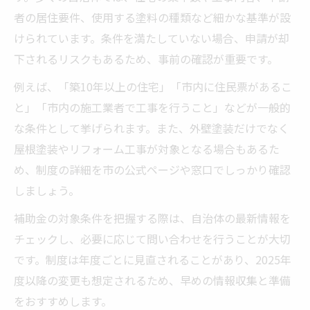
者の居住要件、使用する塗料の種類など細かな基準が設
外壁塗装の見積もり時に補助金を反映する
けられています。条件を満たしていない場合、申請が却
コツ
下されるリスクもあるため、事前の確認が重要です。
補助金付き外壁塗装で無駄な出費を防ぐ方
法
例えば、「築10年以上の住宅」「市内に住民票があるこ
と」「市内の施工業者で工事を行うこと」などが一般的
外壁塗装費用を最適化するための業者選び
な条件として挙げられます。また、外壁塗装だけでなく
ガイド
屋根塗装やリフォーム工事が対象となる場合もあるた
弥富市で実現する外壁リフォーム補助制度
め、制度の詳細を市の公式ページや窓口でしっかり確認
外壁塗装補助金の弥富市独自のメリットを
しましょう。
解説
補助金の対象条件を把握する際は、自治体の最新情報を
外壁リフォーム補助金の具体的な支援内容
チェックし、必要に応じて問い合わせを行うことが大切
を知る
です。制度は年度ごとに見直されることがあり、2025年
弥富市で外壁塗装助成金を受ける条件と流
度以降の変更も想定されるため、早めの情報収集と準備
れ
をおすすめします。
外壁塗装の補助制度を最大限活用する工夫