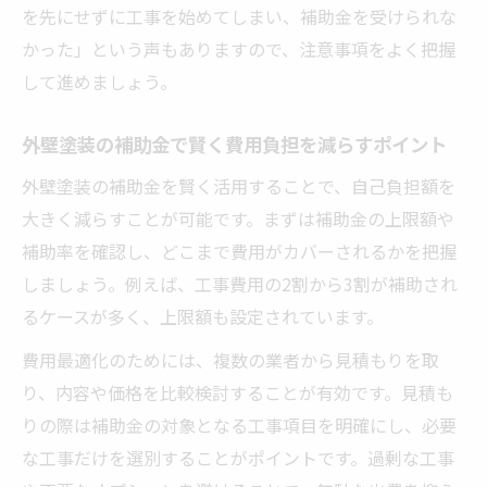
外壁塗装補助金で一軒家の維持費を抑える
を先にせずに工事を始めてしまい、補助金を受けられな
秘訣
かった」という声もありますので、注意事項をよく把握
助成金利用で家計にやさしい外壁塗装を実
して進めましょう。
現
外壁塗装の補助金で賢く費用負担を減らすポイント
外壁塗装の長期的な費用負担軽減策を考え
る
外壁塗装の補助金を賢く活用することで、自己負担額を
補助金活用で外壁塗装のメンテナンス周期
大きく減らすことが可能です。まずは補助金の上限額や
を最適化
補助率を確認し、どこまで費用がカバーされるかを把握
しましょう。例えば、工事費用の2割から3割が補助され
外壁塗装助成金と他支援策の賢い併用方法
るケースが多く、上限額も設定されています。
費用最適化のためには、複数の業者から見積もりを取
り、内容や価格を比較検討することが有効です。見積も
りの際は補助金の対象となる工事項目を明確にし、必要
な工事だけを選別することがポイントです。過剰な工事