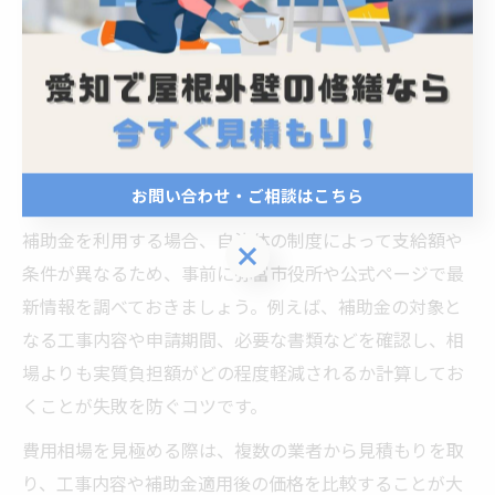
外壁塗装の費用相場を知ることは、補助金を賢く活用す
る上で非常に重要です。愛知県弥富市では、外壁塗装に
かかる費用は建物の大きさや使用する塗料、施工内容に
よって大きく変動します。一般的な一軒家の場合、塗装
面積や劣化状況をもとに相場を把握し、補助金制度の有
無や上限金額も合わせて確認することがポイントです。
お問い合わせ・ご相談はこちら
補助金を利用する場合、自治体の制度によって支給額や
お問い合わせ・ご相談はこちら
条件が異なるため、事前に弥富市役所や公式ページで最
新情報を調べておきましょう。例えば、補助金の対象と
なる工事内容や申請期間、必要な書類などを確認し、相
場よりも実質負担額がどの程度軽減されるか計算してお
くことが失敗を防ぐコツです。
費用相場を見極める際は、複数の業者から見積もりを取
り、工事内容や補助金適用後の価格を比較することが大