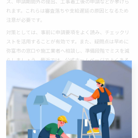
ス、申請期間外の提出、工事着工後の申請などが挙げら
れます。これらは審査落ちや支給遅延の原因となるため
注意が必要です。
対策としては、事前に申請要項をよく読み、チェックリ
ストを活用することが有効です。また、疑問点は早めに
弥富市の窓口や施工業者へ相談し、準備段階でミスを減
らしましょう。最近では、公式ホームページでよくある
質問や書類記入例が掲載されているため、参考にすると
安心です。
補助金付き外壁塗装の費用最適化
ガイド
外壁塗装補助金を使った費用相場の見極め方