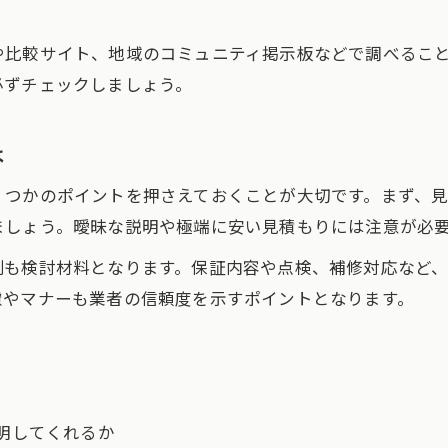
外壁塗装業者選定で信頼を築くコツ
や比較サイト、地域のコミュニティ掲示板などで調べるこ
外壁塗装の納得できる説明を受ける方法
必ずチェックしましょう。
外壁塗装の保証内容とサポート体制を比較
外壁塗装業者のコミュニケーション力の重要性
は
外壁塗装で安心できる現地調査の確認事項
くつかのポイントを押さえておくことが大切です。まず、
費用と保証を意識した外壁塗装の選択法
ましょう。曖昧な説明や極端に安い見積もりには注意が必
外壁塗装の費用相場と適正価格を知る方法
制も検討材料となります。保証内容や点検、補修対応など
外壁塗装の保証期間や内容のチェックポイント
お問い合わせ・ご相談はこちら
お問い合わせ・ご相談はこちら
慮やマナーも業者の信頼度を示すポイントとなります。
外壁塗装業者の見積もり比較で注意すべき点
外壁塗装の費用を抑えるための工夫と助成金活用
外壁塗装業者の保証とアフターケアの重要性
明してくれるか