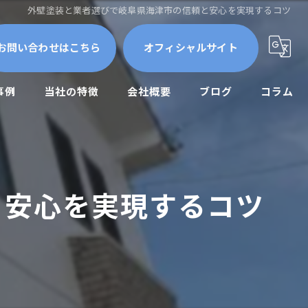
外壁塗装と業者選びで岐阜県海津市の信頼と安心を実現するコツ
お問い合わせはこちら
オフィシャルサイト
事例
当社の特徴
会社概要
ブログ
コラム
屋根外壁
外壁塗装
と安心を実現するコツ
防水工事
修繕
メンテナンス