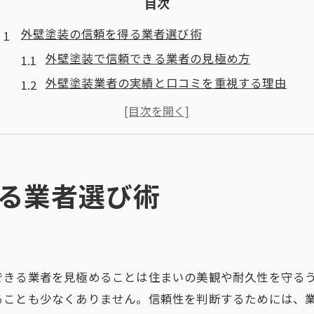
目次
外壁塗装の信頼を得る業者選び術
外壁塗装で信頼できる業者の見極め方
外壁塗装業者の実績と口コミを重視する理由
失敗しない外壁塗装業者選びのコツとは
外壁塗装と業者選定で安心感を得る方法
外壁塗装業者の対応力を比較するポイント
安心を育む外壁塗装の選び方とは
る業者選び術
外壁塗装で安心を得る業者選びの基準
外壁塗装の見積もり比較で注意すべき点
外壁塗装の保証とアフターサービスの重要性
できる業者を見極めることは住まいの美観や耐久性を守る
外壁塗装の丁寧な説明を受けるメリット
ることも少なくありません。信頼性を判断するためには、
外壁塗装業者の資格や信頼性の確認法