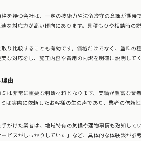
納得できる外壁塗装業者を探す手順
資格を持つ会社は、一定の技術力や法令遵守の意識が期待
外壁塗装業者の情報収集と比較方法
迅速な対応力が高い傾向にあります。見積もりや相談時の
外壁塗装の現地調査と見積もり依頼の流れ
外壁塗装業者との信頼関係を築くポイント
を取り比較することも有効です。価格だけでなく、塗料の
外壁塗装で重視したい実績や施工事例
誠実な対応をし、施工内容や費用の内訳を明確に説明して
外壁塗装業者の説明力と提案力の見極め方
外壁塗装で失敗しないための判断軸
る理由
外壁塗装で失敗しない業者の特徴とは
コミは非常に重要な判断材料となります。実績が豊富な業
外壁塗装の見積もり内容を丁寧に確認
コミは実際に依頼したお客様の生の声であり、業者の信頼
外壁塗装業者の提案力と対応姿勢を評価
外壁塗装で重視したいアフターサポート
を手がけた業者は、地域特有の気候や建物事情も熟知して
外壁塗装業者の資格や保証内容の確認法
サービスがしっかりしていた」など、具体的な体験談が参
安心感を高める業者選定の重要ポイント