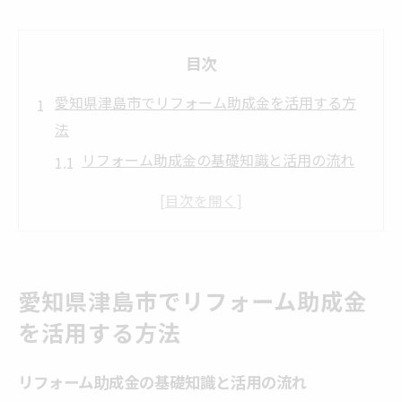
目次
愛知県津島市でリフォーム助成金を活用する方
法
リフォーム助成金の基礎知識と活用の流れ
津島市のリフォーム制度と補助金の特徴
リフォーム計画時に知るべき申請条件
エアコンや外壁塗装にも使える助成金情報
津島市で利用できる最新リフォーム補助金
愛知県津島市でリフォーム助成金
リフォーム助成金を賢く活用するポイント
を活用する方法
リフォーム補助金の最新情報を津島市で知る
リフォーム補助金の最新動向をチェック
リフォーム助成金の基礎知識と活用の流れ