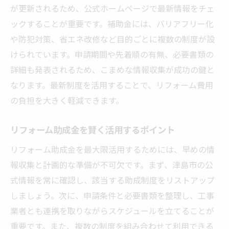
申請後に知っておきたいサポート情報
が更新されるため、公式ホームページで最新情報をチェ
ックすることが重要です。補助金には、バリアフリー化
リフォーム申請をスムーズに進めるコツ
や防犯対策、省エネ改修など目的ごとに複数の制度が設
バリアフリーや省エネに使える津島市の助成金
けられています。申請期間や先着順の有無、必要書類の
バリアフリーリフォームの助成金活用方法
詳細も発表されるため、こまめな情報収集が成功の鍵と
省エネ設備導入に利用できる補助金解説
なります。最新制度を活用することで、リフォーム費用
外壁塗装や防犯対策にも使える補助金情報
の負担を大きく軽減できます。
リフォームで資産価値を高める補助金戦略
津島市特有のリフォーム支援策まとめ
リフォーム助成金を賢く活用するポイント
リフォーム助成金の幅広い用途とその効果
リフォーム助成金を最大限活用するためには、早めの情
リフォーム助成金を賢く使うための津島市ガイ
報収集と計画的な準備が不可欠です。まず、津島市の公
ド
式情報を常に確認し、該当する助成制度をリストアップ
しましょう。次に、申請条件と必要書類を整理し、工事
リフォーム助成金活用で理想の住まいを実
業者とも連携を取りながらスケジュールを立てることが
現
重要です。また、複数の制度を組み合わせて利用できる
津島市で受けられる各種補助金の比較法