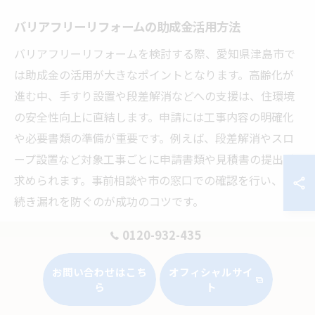
バリアフリーリフォームの助成金活用方法
バリアフリーリフォームを検討する際、愛知県津島市で
は助成金の活用が大きなポイントとなります。高齢化が
進む中、手すり設置や段差解消などへの支援は、住環境
の安全性向上に直結します。申請には工事内容の明確化
や必要書類の準備が重要です。例えば、段差解消やスロ
ープ設置など対象工事ごとに申請書類や見積書の提出が
求められます。事前相談や市の窓口での確認を行い、手
続き漏れを防ぐのが成功のコツです。
0120-932-435
省エネ設備導入に利用できる補助金解説
省エネ設備の導入リフォームにも、津島市では助成金制
お問い合わせはこち
オフィシャルサイ
ら
ト
度が活用できます。高効率給湯器や断熱窓の設置など、
エネルギー消費を抑える取組みが対象です。助成金申請