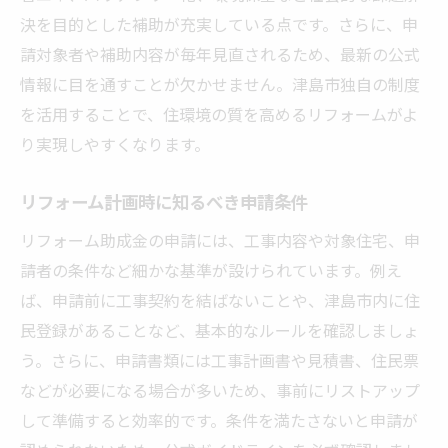
業者選びから申請までの実践的な流れ
決を目的とした補助が充実している点です。さらに、申
津島市のリフォーム助成金で費用負担を減らす
請対象者や補助内容が毎年見直されるため、最新の公式
コツ
情報に目を通すことが欠かせません。津島市独自の制度
を活用することで、住環境の質を高めるリフォームがよ
リフォーム費用負担を抑える申請テクニッ
り実現しやすくなります。
ク
津島市補助金を最大限活かすリフォーム術
リフォーム計画時に知るべき申請条件
外壁塗装や省エネ設備での負担軽減方法
リフォーム助成金の申請には、工事内容や対象住宅、申
リフォーム計画と補助金利用のバランス
請者の条件など細かな基準が設けられています。例え
費用対効果を高めるリフォームの選び方
ば、申請前に工事契約を結ばないことや、津島市内に住
助成金活用でリフォーム資金を賢く確保
民登録があることなど、基本的なルールを確認しましょ
リフォーム補助金申請の手順と注意点を徹底解
う。さらに、申請書類には工事計画書や見積書、住民票
説
などが必要になる場合が多いため、事前にリストアップ
リフォーム補助金申請手順を順番に紹介
して準備すると効率的です。条件を満たさないと申請が
申請時に必要な書類とチェックリスト作成