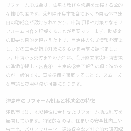
津島市ホームページで得られる情報活用術
リフォーム助成金は、住宅の改修や修繕を支援する公的
外壁塗装やバリアフリー対応助成金の解説
な補助制度です。愛知県津島市を含む多くの自治体で独
リフォームに関連する防犯補助金も要チェ
自の助成金が設けられており、申請手順や対象となるリ
ック
フォーム内容を理解することが重要です。まず、助成金
補助金対象のリフォーム内容の見極め方
の概要と目的を押さえた上で、自治体の公式情報を確認
し、どの工事が補助対象になるかを事前に調べましょ
最新補助金の申請スケジュール把握法
う。申請から交付までの流れは、①計画立案②申請書類
申請の流れを押さえたリフォーム助成金活用術
の準備③提出・審査④工事実施⑤完了報告の順で進める
リフォーム助成金申請の基本ステップを解
のが一般的です。事前準備を徹底することで、スムーズ
説
な申請と費用軽減が可能になります。
津島市での申請書類準備と提出方法の流れ
リフォーム補助金申請時の注意点まとめ
津島市のリフォーム制度と補助金の特徴
審査期間や先着順制度のポイント整理
津島市では、地域特性に合わせたリフォーム助成制度を
リフォーム申請に役立つスケジュール管理
展開しています。特徴的なのは、住まいの安全性向上や
術
省エネ、バリアフリー化、環境保全など社会的な課題解