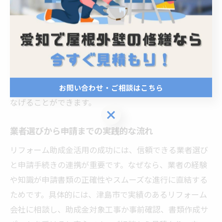
ール管理が欠かせません。その理由は、申請準備から審
査、着工まで複数の工程があるため、計画的な進行が必
要だからです。実践的な方法としては、申請書類作成や
必要書類の取得日、提出期限、審査結果の通知予定日な
どをカレンダーやリストで管理するのが有効です。これ
により、期限超過や書類忘れを防ぎ、助成金の獲得につ
お問い合わせ・ご相談はこちら
なげることができます。
お問い合わせ・ご相談はこちら
業者選びから申請までの実践的な流れ
リフォーム助成金活用の成功には、信頼できる業者選び
と申請手続きの連携が重要です。なぜなら、業者の経験
や知識が申請書類の正確性やスムーズな進行に直結する
ためです。具体的には、津島市で実績のあるリフォーム
会社に相談し、助成金対象工事か事前確認、書類作成サ