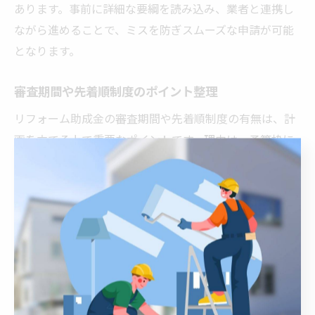
あります。事前に詳細な要綱を読み込み、業者と連携し
ながら進めることで、ミスを防ぎスムーズな申請が可能
となります。
審査期間や先着順制度のポイント整理
リフォーム助成金の審査期間や先着順制度の有無は、計
画を立てる上で重要なポイントです。理由は、予算枠に
達すると受付が終了する場合があるためです。例えば、
津島市では年度ごとに枠が設定されていることが多く、
申し込みが集中すると早期終了もあり得ます。公式発表
の受付開始日を把握し、必要書類を事前に整えておくこ
とで、先着順の助成金にも的確に対応できます。
リフォーム申請に役立つスケジュール管理術
リフォーム助成金の申請で成功するためには、スケジュ