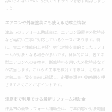
認められないため、公式ガイドラインを必ず確認しまし
法
ょう。
補助金申請時のよくあるミスと対策法
エアコンや外壁塗装にも使える助成金情報
リフォーム助成金審査で重視されるポイン
津島市のリフォーム助成金は、エアコン設置や外壁塗装
ト
など幅広い工事に対応しているケースがあります。特
申請期限とスケジュール管理のコツ
に、省エネ性能向上や経年劣化対策を目的としたリフォ
リフォーム補助金で失敗しないための注意
ームが対象となる場合が多いです。具体的には、省エネ
点
型エアコンへの交換や、断熱塗料を用いた外壁塗装など
自分でできるリフォーム助成金の申請ポイント
が該当します。これらの工事を検討する際は、助成金の
リフォーム助成金を自分で申請する手順
対象工事一覧を事前に確認し、必要書類や申請時期を押
申請が初めての方におすすめの進め方
さえておくことがポイントです。
リフォーム内容に合わせた申請書類の作成
術
津島市で利用できる最新リフォーム補助金
自分で申請する際のトラブル回避法
津島市の最新リフォーム補助金は、毎年内容や対象範囲