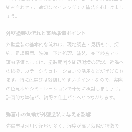
組み合わせて、適切なタイミングでの塗装を心掛けまし
塗装前に知るべき保証とアフターケア
ょう。
外壁塗装のトラブル防止策と対処法
納得できる外壁塗装の進め方を解説
外壁塗装の流れと事前準備ポイント
外壁塗装でよくある後悔とその回避策
外壁塗装の基本的な流れは、現地調査・見積もり、契
外壁塗装の色選びで避けるべき注意点まとめ
約、足場設置、洗浄、下地処理、塗装、完了検査です。
外壁塗装で後悔しやすい色選びの例
事前準備としては、塗装範囲や周辺環境の確認、近隣へ
やめたほうがいい外壁色の特徴とは
の挨拶、カラーシミュレーションの活用などが挙げられ
ます。特に色選びは後悔しやすいポイントなので、実際
外壁塗装の色見本と選び方のコツ
の色見本やシミュレーションで十分に検討しましょう。
色選びで失敗しないための比較ポイント
計画的な準備が、納得の仕上がりへとつながります。
外壁塗装で人気の色と選び方の注意点
外壁塗装色選びに役立つシミュレーション
弥富市の気候が外壁塗装に与える影響
長持ちする塗料選択と外壁塗装の寿命を考える
弥富市は河川や湿地が多く、湿度が高い気候が特徴で
外壁塗装の寿命と塗料の関係とは