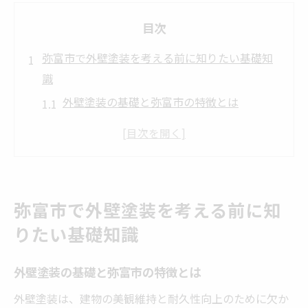
目次
弥富市で外壁塗装を考える前に知りたい基礎知
識
外壁塗装の基礎と弥富市の特徴とは
外壁塗装が必要な理由と見極め方
外壁塗装の流れと事前準備ポイント
弥富市の気候が外壁塗装に与える影響
外壁塗装を失敗しないための基本知識
弥富市で外壁塗装を考える前に知
外壁塗装の情報収集で大切な視点
りたい基礎知識
外壁塗装の費用相場を弥富市で把握するコツ
外壁塗装の費用相場と内訳の基本
外壁塗装の基礎と弥富市の特徴とは
弥富市で相場を知る調べ方と比較法
外壁塗装は、建物の美観維持と耐久性向上のために欠か