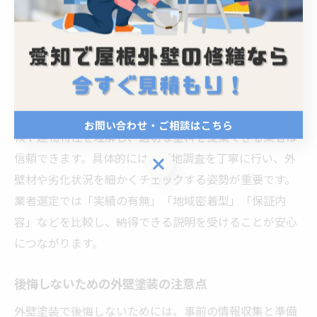
徹底解説
外壁塗装で失敗しない業者選びの基準
外壁塗装で失敗しないためには、業者選びが最重要ポイ
ントです。理由は、業者ごとの技術力や提案力、保証体
制が大きく異なるからです。例えば、愛知県弥富市の気
お問い合わせ・ご相談はこちら
候や建物特性を理解し、適切な塗料を提案できる業者は
信頼できます。具体的には、現地調査を丁寧に行い、外
お問い合わせ・ご相談はこちら
壁材や劣化状況を細かくチェックする姿勢が重要です。
業者選定では「実績の有無」「地域密着型」「保証内
容」などを比較し、納得できる説明を受けることが安心
につながります。
後悔しないための外壁塗装の注意点
外壁塗装で後悔しないためには、事前の情報収集と準備