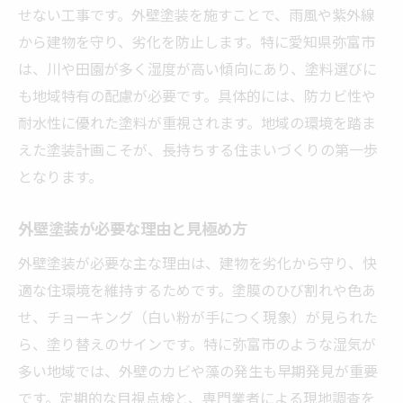
費用を左右する外壁塗装のポイント
せない工事です。外壁塗装を施すことで、雨風や紫外線
外壁塗装費用の見積もりで注意すべき点
から建物を守り、劣化を防止します。特に愛知県弥富市
外壁塗装費用の相談先と情報の集め方
は、川や田園が多く湿度が高い傾向にあり、塗料選びに
も地域特有の配慮が必要です。具体的には、防カビ性や
費用相場を知って賢く外壁塗装を選ぶ
耐水性に優れた塗料が重視されます。地域の環境を踏ま
塗料選びに迷うなら弥富市の気候を踏まえて
えた塗装計画こそが、長持ちする住まいづくりの第一歩
外壁塗装に適した塗料の種類と特徴
となります。
弥富市の気候と塗料選びのポイント
外壁塗装の耐久性を左右する塗料選択
外壁塗装が必要な理由と見極め方
失敗しない塗料選びの比較と選定法
外壁塗装が必要な主な理由は、建物を劣化から守り、快
気候に強い外壁塗装塗料の見極め方
適な住環境を維持するためです。塗膜のひび割れや色あ
塗料選びで後悔しないための実践知識
せ、チョーキング（白い粉が手につく現象）が見られた
後悔しない外壁塗装のポイントを徹底解説
ら、塗り替えのサインです。特に弥富市のような湿気が
多い地域では、外壁のカビや藻の発生も早期発見が重要
外壁塗装で失敗しない業者選びの基準
です。定期的な目視点検と、専門業者による現地調査を
後悔しないための外壁塗装の注意点