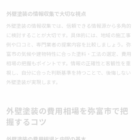
外壁塗装で信頼できる業者の選び方
外壁塗装の情報収集で大切な視点
施工事例で見る外壁塗装の具体的ポイント
外壁塗装の情報収集では、信頼できる情報源から多角的
弥富市で外壁塗装を成功させる判断基準
に検討することが大切です。具体的には、地域の施工事
外壁塗装後の満足度を高めるポイント
例や口コミ、専門業者の提案内容を比較しましょう。弥
口コミや評判から業者選定のコツを探る
富市の気候や建物特性に合った塗料・工法の選定、費用
外壁塗装の流れと実践的な選び方まとめ
相場の把握もポイントです。情報の正確性と客観性を重
視し、自分に合った判断基準を持つことで、後悔しない
外壁塗装が実現します。
外壁塗装の費用相場を弥富市で把
握するコツ
外壁塗装の費用相場と内訳の基本