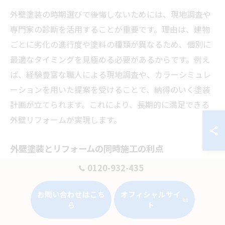
外壁塗装の時期選びで後悔しないためには、現地調査や
専門家の診断を活用することが重要です。理由は、建物
ごとに劣化の進行度や塗料の種類が異なるため、個別に
最適なタイミングを見極める必要があるからです。例え
ば、経験豊富な職人による現地調査や、カラーシミュレ
ーションを用いた提案を受けることで、納得のいく塗装
計画が立てられます。これにより、長期的に満足できる
外壁リフォームが実現します。
外壁塗装とリフォームの同時施工の利点
外壁塗装とリフォームを同時に行うことで、費用や工期
0120-932-435
の面で効率的なメリットが得られます。同時施工によ
お問い合わせはこち
オフィシャルサイ
り、足場設置や養生などの重複作業を省けるため、全体
ら
ト
のコスト削減や工期短縮につながります。例えば、外壁