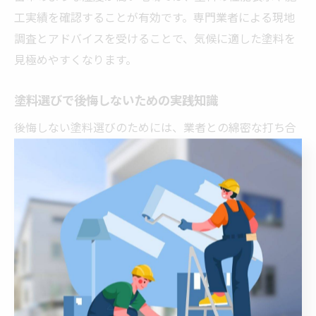
工実績を確認することが有効です。専門業者による現地
調査とアドバイスを受けることで、気候に適した塗料を
見極めやすくなります。
塗料選びで後悔しないための実践知識
後悔しない塗料選びのためには、業者との綿密な打ち合
わせや、事前のカラーシミュレーション活用が有効で
す。さらに、塗料のカタログや仕様書を確認し、保証内
容やアフターフォロー体制も重視しましょう。実際の現
場での塗装サンプルを確認することで、納得のいく仕上
がりを目指せます。
後悔しない外壁塗装のポイントを