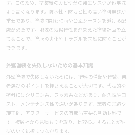
す。このため、塗装後のカビや藻の発生リスクが他地域
長持ちする塗料選びの基準と選定法
より高くなります。防水性・防カビ性の高い塗料選びが
外壁塗装を20年しないリスクと対策
重要であり、塗装時期も梅雨や台風シーズンを避ける配
外壁塗装の耐用年数とメンテナンス周期
慮が必要です。地域の気候特性を踏まえた塗装計画を立
てることで、塗膜の劣化やトラブルを未然に防ぐことが
外壁塗装を長持ちさせる塗料の選び方
できます。
塗料の種類で変わる外壁塗装の寿命
外壁塗装とリフォームの時期を見極めるために
外壁塗装を失敗しないための基本知識
外壁塗装の最適なタイミングを知る方法
外壁塗装で失敗しないためには、塗料の種類や特徴、業
リフォーム時期を判断する外壁のサイン
者選びのポイントを押さえることが大切です。代表的な
外壁塗装の時期選びで失敗しないコツ
塗料にはシリコン系、フッ素系などがあり、耐久性やコ
外壁塗装とリフォームの同時施工の利点
スト、メンテナンス性で違いがあります。業者の実績や
外壁塗装の劣化チェックポイントとは
施工例、アフターサービスの有無も重要な判断材料で
外壁塗装時期を見極める専門家の視点
す。複数社から見積もりを取り、比較検討することが納
得のいく選択につながります。
弥富市で満足できる外壁塗装の実践的な選び方