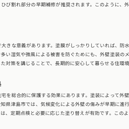
外壁塗装が資産価値維持に役立つ理由
、ひび割れ部分の早期補修が推奨されます。このように、
外壁塗装で家の将来価値を守る方法
長期的な視点で見る外壁塗装の効果
外壁塗装による資産価値維持の成功事例
外壁塗装が将来の売却時に有利になる理由
で大きな意義があります。塗膜がしっかりしていれば、防
外壁塗装で安心の資産管理を実現するポイント
で多い湿気や強風による被害を防ぐためにも、外壁塗装の
した対策を講じることで、長期的に安心して暮らせる住環
拠
住宅を総合的に保護する効果にあります。塗装によって外
愛知県津島市では、気候変化による外壁の傷みが早期に進
ては、定期点検と必要に応じた塗り替えが有効です。この