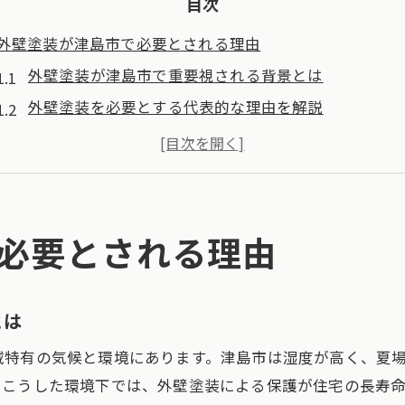
目次
外壁塗装が津島市で必要とされる理由
外壁塗装が津島市で重要視される背景とは
外壁塗装を必要とする代表的な理由を解説
津島市の住宅が外壁塗装を求められる現状
なぜ外壁塗装が津島市で欠かせないのか
外壁塗装の必要性を見極めるポイント
津島市で外壁塗装が推奨される事情
必要とされる理由
美観維持だけじゃない外壁塗装の重要性
外壁塗装は美観以上の役割を持つ理由
とは
外壁塗装で住宅を守る本質的な重要性
域特有の気候と環境にあります。津島市は湿度が高く、夏
住まいの安全を支える外壁塗装の意義
。こうした環境下では、外壁塗装による保護が住宅の長寿
外壁塗装が暮らしの安心につながる根拠