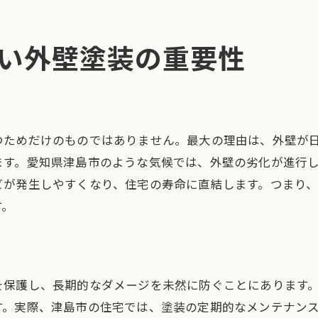
外壁塗装のタイミングを誤らないポイント
い外壁塗装の重要性
適切な外壁塗装で長持ちさせる秘訣
外壁塗装時期の目安と実際の体験例
外壁塗装の見極めで後悔しない住宅管理
費用対効果で選ぶ外壁塗装のポイント
つためだけのものではありません。最大の理由は、外壁が
外壁塗装の費用対効果を考慮した選び方
ます。愛知県津島市のような気候では、外壁の劣化が進行
後悔しない外壁塗装のコスト最適化術
ビが発生しやすくなり、住宅の寿命に直結します。つまり
外壁塗装で失敗しない費用面の注意点
す。
費用対効果に優れた外壁塗装業者の選び方
外壁塗装の費用を抑えつつ質を高めるコツ
外壁塗装で資産価値を高めるコスト管理法
を保護し、長期的なダメージを未然に防ぐことにあります
長期的な資産価値維持に外壁塗装が有効
す。実際、津島市の住宅では、塗装の定期的なメンテナン