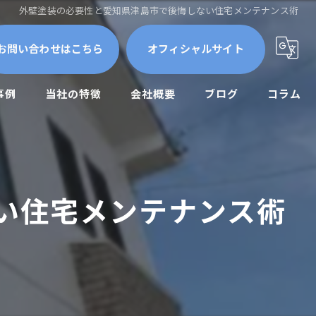
外壁塗装の必要性と愛知県津島市で後悔しない住宅メンテナンス術
お問い合わせはこちら
オフィシャルサイト
事例
当社の特徴
会社概要
ブログ
コラム
屋根外壁
外壁塗装
い住宅メンテナンス術
防水工事
修繕
メンテナンス