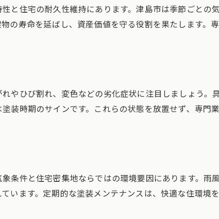
特性と住宅の耐久性維持にあります。津島市は季節ごとの
必要な外壁塗装を後回しにするデメリット
建物の寿命を延ばし、資産価値を守る役割を果たします。
外壁塗装の遅れが招く修繕コスト増加の恐れ
外壁塗装の重要性を再認識するために知っておきたい
外壁塗装をしない家に起こる劣化の実態
外壁塗装をしないと進行する劣化の症状とは
がれやひび割れ、変色などの劣化症状に注目しましょう。
放置された外壁が迎える経年劣化の実例
は塗装時期のサインです。これらの状態を放置せず、専門
外壁塗装不足が家全体に及ぼす影響を解説
。
外壁塗装の不備によるトラブル事例を紹介
お問い合わせ・ご相談はこちら
お問い合わせ・ご相談はこちら
劣化が進んだ家の外壁塗装で必要な対策とは
外壁塗装を怠った場合の修繕負担を減らす方法
気象条件と住宅密集地ならではの環境要因にあります。雨
適切な外壁塗装タイミングの見極め方
れています。定期的な塗装メンテナンスは、快適な住環境
外壁塗装に適したタイミングを判断するコツ
劣化サインから外壁塗装時期を見極める方法