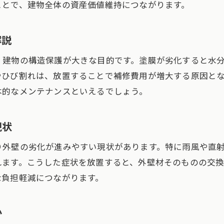
ことで、建物全体の資産価値維持につながります。
美観維持と外壁塗装の機能性を両立する方法
外壁塗装が資産価値維持に果たす役割
解説
津島市の気候が外壁に与える影響を解説
、建物の構造保護が大きな目的です。塗膜が劣化すると水
津島市の気候が外壁塗装に与える影響とは
やひび割れは、放置することで補修費用が増大する原因と
外壁塗装で気候変化に強い住まいを実現
本的なメンテナンスといえるでしょう。
津島市特有の環境が外壁塗装を左右する理由
気候要因で外壁塗装の必要性が高まる仕組み
現状
外壁塗装で守る津島市の住宅の特徴
り外壁の劣化が進みやすい現状があります。特に雨風や直
地域の気候と外壁塗装の適切な選び方
れます。こうした症状を放置すると、外壁材そのものの交
外壁塗装を怠るリスクと将来の負担
な負担軽減につながります。
外壁塗装を怠った場合のリスクを解説
外壁塗装をしないと起こる将来の負担とは
か
外壁塗装を放置した家が抱える問題点