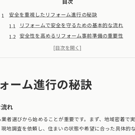
目次
安全を重視したリフォーム進行の秘訣
リフォームで安全を守るための基本的な流れ
安全性を高めるリフォーム事前準備の重要性
リフォーム中も安心して過ごすための対策とは
安全確保に役立つリフォーム時のポイント紹介
リフォーム計画で安全を最優先に考える理由
快適な暮らしを実現する安全リフォームの工夫
ォーム進行の秘訣
愛知県津島市で安心リフォームを実現する方法
リフォームで安心を得るための工程と注意点
な流れ
地域密着型で安心できるリフォームの探し方
る業者選びから始めることが重要です。まず、地域密着で
津島市で信頼できるリフォーム相談のポイント
、現地調査を依頼し、住まいの状態や希望に合った具体的
リフォームの安心感を高める事前確認事項