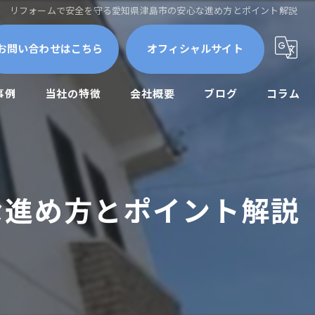
リフォームで安全を守る愛知県津島市の安心な進め方とポイント解説
お問い合わせはこちら
オフィシャルサイト
事例
当社の特徴
会社概要
ブログ
コラム
屋根外壁
外壁塗装
な進め方とポイント解説
防水工事
修繕
メンテナンス