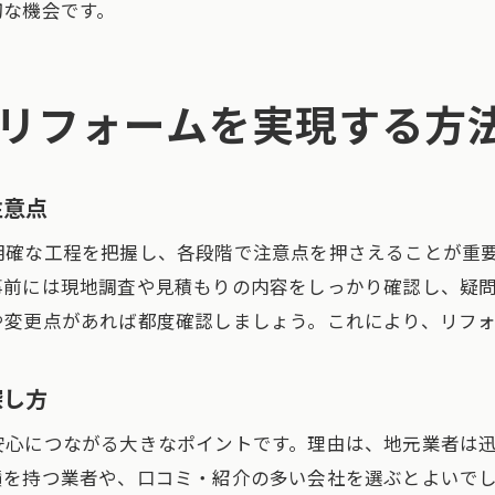
切な機会です。
安全確保のためのリフォーム現場点検方法
リフォーム工事中の危険回避策と注意点
リフォームを実現する方
安全なリフォームを支える定期的な点検の重要性
住まいの安全を守るリフォーム確認の流れ
施工後の失敗を防ぐための実践的チェック法
注意点
リフォーム施工後に確認すべき安全ポイント
明確な工程を把握し、各段階で注意点を押さえることが重
失敗を未然に防ぐリフォームチェックリスト
事前には現地調査や見積もりの内容をしっかり確認し、疑
リフォーム完了後の不具合発見と対処法
や変更点があれば都度確認しましょう。これにより、リフ
安全を守る施工後の定期点検の進め方
アフターケアで安心を継続できるリフォーム
探し方
リフォームトラブル時の相談先と解決策
安心につながる大きなポイントです。理由は、地元業者は
安心リフォームのために知っておきたい知識
績を持つ業者や、口コミ・紹介の多い会社を選ぶとよいで