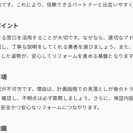
リフォームで安全を守るための基礎知識まとめ
効です。これにより、信頼できるパートナーと出会いやすく
安心リフォームのための最新情報と活用法
トラブル事例から学ぶリフォームの注意点
ポイント
安全重視のリフォーム計画と実践アドバイス
きる窓口を活用することが大切です。なぜなら、適切なア
リフォームの失敗を防ぐための心構えとは
認し、丁寧な説明をしてくれる業者を選びましょう。また
知って安心できるリフォーム成功のポイント
うした姿勢が、安心してリフォームを進める基盤となりま
事項
認が不可欠です。理由は、計画段階での見落としが後のト
く確認し、不明点は必ず質問しましょう。さらに、保証内
、安全かつ安心なリフォームにつながります。
知識