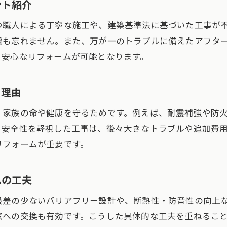
ント紹介
業者の資格や所属団体で信頼度を確かめる
つ職人による丁寧な施工や、建築基準法に基づいた工事が
リフォーム事例と実績から判断する安心感
慮も忘れません。また、万が一のトラブルに備えたアフタ
信頼できるリフォーム相談方法のポイント
り安心なリフォームが可能となります。
補助金活用で賢く進めるリフォームのコツ
リフォーム時に活用できる補助金の基本知識
る理由
補助金申請でリフォームをお得に進める方法
、家族の命や健康を守るためです。例えば、耐震補強や防
リフォーム補助金の申請条件と注意点まとめ
。安全性を軽視した工事は、後々大きなトラブルや追加費
賢いリフォーム費用削減に補助金を役立てる
お問い合わせ・ご相談はこちら
お問い合わせ・ご相談はこちら
リフォームが重要です。
補助金活用リフォームで安心と安全を実現
補助金情報の正しい取得と活用法を解説
ムの工夫
リフォーム時の安全確認が重要な理由とは
段差の少ないバリアフリー設計や、断熱性・防音性の向上
リフォームで安全確認が不可欠な背景を解説
窓への交換も有効です。こうした具体的な工夫を重ねるこ
施工前後の安全チェックポイントを紹介