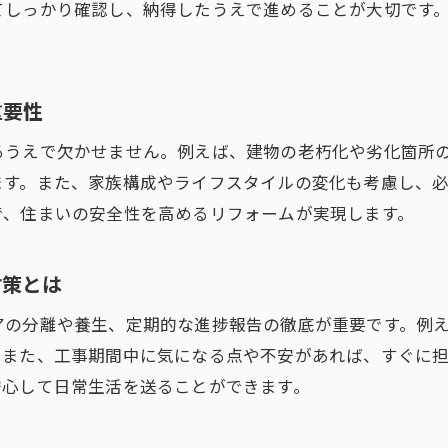
てしっかり確認し、納得したうえで進めることが大切です
安心リフォームのために必要な契約の知識
住まいを守るためのリフォーム安心対策集
リフォーム業者選びで防ぐトラブル対策術
重要性
信頼できるリフォーム業者の選び方のコツ
るうえで欠かせません。例えば、建物の老朽化や劣化箇所
リフォーム業者選定時のトラブル回避ポイント
ます。また、家族構成やライフスタイルの変化も考慮し、
見積もり比較でリフォームの失敗を防ぐ方法
で、住まいの安全性を高めるリフォームが実現します。
リフォーム業者の口コミや実績を活かす工夫
契約前に確認したいリフォーム業者の対応力
対策とは
リフォームでトラブルを防ぐ事前準備の重要性
アの分離や養生、定期的な進捗報告の徹底が重要です。例
信頼できるリフォームを見分けるポイント
。また、工事期間中に気になる点や不安があれば、すぐに
リフォームの安心を得る業者選びの着眼点
安心して日常生活を送ることができます。
信頼性重視のリフォーム業者見極め方とは
リフォーム後も安心できる保証内容の確認