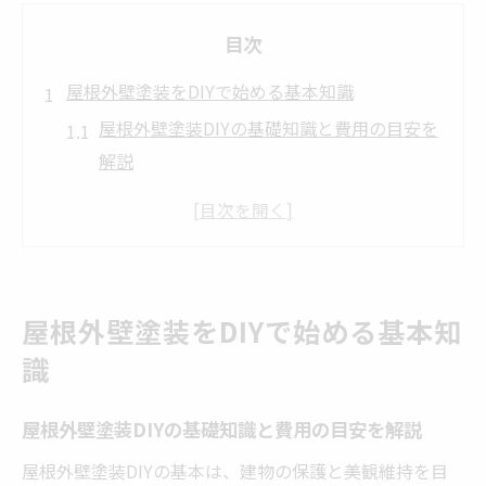
目次
屋根外壁塗装をDIYで始める基本知識
屋根外壁塗装DIYの基礎知識と費用の目安を
解説
初めての屋根外壁塗装DIYで準備すべき道具
とポイント
屋根外壁塗装で知っておきたいDIYの注意点
と成功のコツ
屋根外壁塗装をDIYで始める基本知
愛知県津島市の気候に合った屋根外壁塗装
識
DIYの基準
屋根外壁塗装DIYで失敗しない計画の立て方
屋根外壁塗装DIYの基礎知識と費用の目安を解説
と流れ
屋根外壁塗装DIYの基本は、建物の保護と美観維持を目
DIYで屋根外壁塗装を始める人が知るべき基