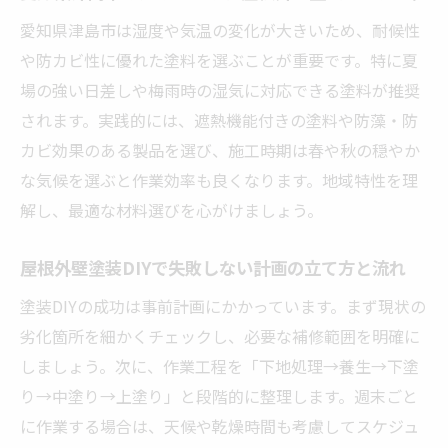
屋根外壁塗装DIYで後悔しない色選びのコツ
愛知県津島市は湿度や気温の変化が大きいため、耐候性
や防カビ性に優れた塗料を選ぶことが重要です。特に夏
家の印象を左右する屋根外壁塗装のカラー
場の強い日差しや梅雨時の湿気に対応できる塗料が推奨
選定法
されます。実践的には、遮熱機能付きの塗料や防藻・防
屋根外壁塗装DIYで避けたい色とその理由
カビ効果のある製品を選び、施工時期は春や秋の穏やか
周囲と調和する屋根外壁塗装DIYの色選びポ
な気候を選ぶと作業効率も良くなります。地域特性を理
イント
解し、最適な材料選びを心がけましょう。
屋根外壁塗装で人気の色と選び方の注意点
屋根外壁塗装DIYでカラーシミュレーション
屋根外壁塗装DIYで失敗しない計画の立て方と流れ
活用術
塗装DIYの成功は事前計画にかかっています。まず現状の
失敗しない屋根外壁塗装DIYの安全対策
劣化箇所を細かくチェックし、必要な補修範囲を明確に
屋根外壁塗装DIYで重視すべき作業中の安全
しましょう。次に、作業工程を「下地処理→養生→下塗
管理
り→中塗り→上塗り」と段階的に整理します。週末ごと
高所作業時の屋根外壁塗装DIY安全対策ポイ
に作業する場合は、天候や乾燥時間も考慮してスケジュ