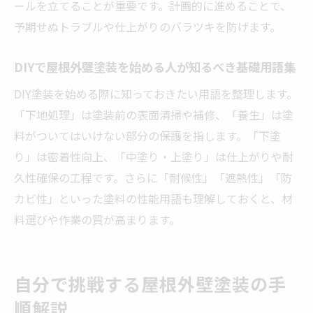
ント
ールを立てることが重要です。計画的に進めることで、
屋根外壁塗装DIYで使うべき保護具と正しい
予期せぬトラブルや仕上がりのバラツキを防げます。
使い方
DIYで屋根外壁塗装を始める人が知るべき基礎用語集
作業効率アップと安全性確保の屋根外壁塗
装DIY術
DIY塗装を始める際に知っておきたい用語を整理します。
「下地処理」は塗装前の表面清掃や補修、「養生」は塗
屋根外壁塗装DIYでの転倒・落下防止策まと
料がついてはいけない部分の保護を指します。「下塗
め
り」は密着性向上、「中塗り・上塗り」は仕上がりや耐
安全第一で進める屋根外壁塗装DIYの実践チ
久性確保の工程です。さらに「耐候性」「遮熱性」「防
ェック
カビ性」といった塗料の性能用語も理解しておくと、材
屋根外壁塗装の耐久性と塗料の選び方
料選びや作業の質が高まります。
屋根外壁塗装DIYで選ぶべき塗料の種類と特
性解説
耐久性重視の屋根外壁塗装DIY塗料選定ポイ
自分で挑戦する屋根外壁塗装の手
ント
順解説