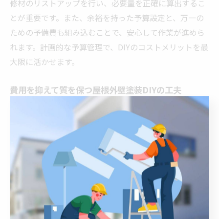
修材のリストアップを行い、必要量を正確に算出するこ
とが重要です。また、余裕を持った予算設定と、万一の
ための予備費も組み込むことで、安心して作業が進めら
れます。計画的な予算管理で、DIYのコストメリットを最
大限に活かせます。
費用を抑えて質を保つ屋根外壁塗装DIYの工夫
費用を抑えつつ質を保つには、準備と段取りが重要で
す。理由は、効率的な作業が材料費や時間の無駄を省け
るからです。例えば、塗装前に天候をチェックし、雨を
避けて作業することで失敗ややり直しを防げます。ま
た、カラーシミュレーションを活用して色選びを慎重に
行うことで、納得感のある仕上がりを実現できます。こ
れらの工夫を積み重ねることで、DIYでも高品質な屋根外
壁塗装が可能となります。