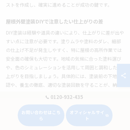
ストを作成し、確実に進めることが成功の鍵です。
屋根外壁塗装DIYで注意したい仕上がりの差
DIY塗装は経験や道具の違いにより、仕上がりに差が出や
すい点に注意が必要です。塗りムラや塗料のダレ、細部
の仕上げ不足が発生しやすく、特に屋根の高所作業では
安全面の確保も大切です。地域の気候に合った塗料選び
や、色のシミュレーションを活用して周囲と調和した仕
上がりを目指しましょう。具体的には、塗装前の下地確
認や、養生の徹底、適切な塗装回数を守ることが、納得
感のある仕上がりにつながります。
0120-932-435
業者とDIYの費用や保証の違いを理解する方法
お問い合わせはこち
オフィシャルサイ
ら
ト
業者依頼とDIYでは、費用面や保証内容に明確な違いが
あります。DIYは材料費や道具代のみで済みますが、万一