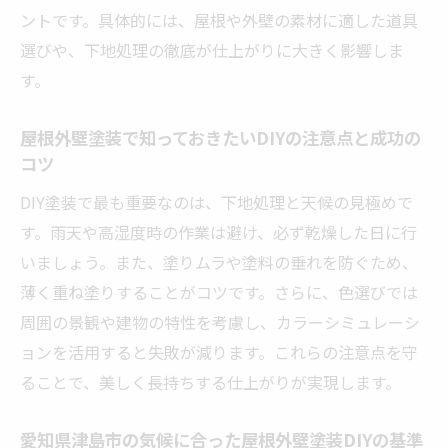
ントです。具体的には、屋根や外壁の素材に適した道具
費用を抑える屋根外壁塗装DIYのコツ
選びや、下地処理の徹底が仕上がりに大きく影響しま
屋根外壁塗装DIYで費用を節約するための選
す。
び方
材料や道具を選ぶ際に知っておきたい屋根
屋根外壁塗装で知っておきたいDIYの注意点と成功の
外壁塗装のコツ
コツ
屋根外壁塗装DIYで見落としがちなコストカ
DIY塗装で最も重要なのは、下地処理と天候の見極めで
ット術
す。雨天や高湿度時の作業は避け、必ず乾燥した日に行
無駄な出費を防ぐ屋根外壁塗装DIYの予算計
いましょう。また、塗りムラや塗料の垂れを防ぐため、
画方法
薄く重ね塗りすることがコツです。さらに、色選びでは
費用を抑えて質を保つ屋根外壁塗装DIYの工
周囲の景観や建物の特性を考慮し、カラーシミュレーシ
夫
ョンを活用すると失敗が減ります。これらの注意点を守
DIY屋根外壁塗装の費用相場と安く抑えるポ
ることで、美しく長持ちする仕上がりが実現します。
イント
愛知県津島市の気候に合った屋根外壁塗装DIYの基準
色選びに迷った時の屋根外壁塗装ポイント