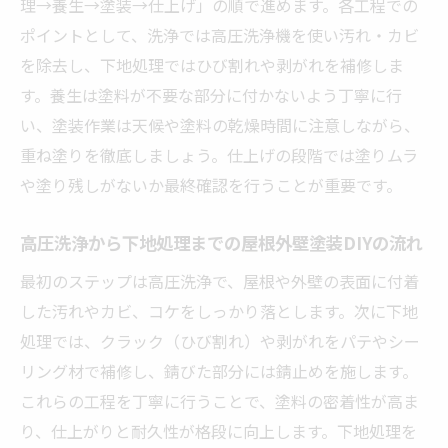
理→養生→塗装→仕上げ」の順で進めます。各工程での
屋根外壁塗装DIYで注意したい仕上がりの差
ポイントとして、洗浄では高圧洗浄機を使い汚れ・カビ
業者とDIYの費用や保証の違いを理解する方
を除去し、下地処理ではひび割れや剥がれを補修しま
法
す。養生は塗料が不要な部分に付かないよう丁寧に行
屋根外壁塗装DIYで納得いく結果を出すコツ
い、塗装作業は天候や塗料の乾燥時間に注意しながら、
屋根外壁塗装DIYで得られる満足感と注意点
重ね塗りを徹底しましょう。仕上げの段階では塗りムラ
屋根外壁塗装DIYで味わえる達成感と実感で
や塗り残しがないか最終確認を行うことが重要です。
きる変化
DIY屋根外壁塗装で意識したい仕上がりと満
高圧洗浄から下地処理までの屋根外壁塗装DIYの流れ
足度
最初のステップは高圧洗浄で、屋根や外壁の表面に付着
屋根外壁塗装DIYの失敗例から学ぶ注意ポイ
した汚れやカビ、コケをしっかり落とします。次に下地
ント
処理では、クラック（ひび割れ）や剥がれをパテやシー
自分で屋根外壁塗装をして気づくメリット
リング材で補修し、錆びた部分には錆止めを施します。
と課題
これらの工程を丁寧に行うことで、塗料の密着性が高ま
り、仕上がりと耐久性が格段に向上します。下地処理を
屋根外壁塗装DIYで見落としがちな反省点と