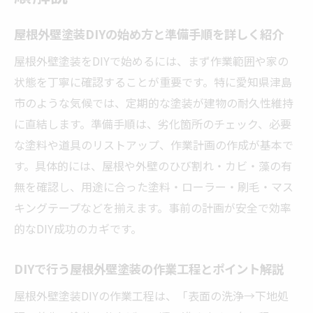
屋根外壁塗装で長持ちさせるための下地処
理方法
屋根外壁塗装DIYの始め方と準備手順を詳しく紹介
屋根塗装の持ちと外壁塗装DIYの違いを比較
屋根外壁塗装をDIYで始めるには、まず作業範囲や家の
屋根外壁塗装DIYでの塗り替えサイクルと目
状態を丁寧に確認することが重要です。特に愛知県津島
安
市のような気候では、定期的な塗装が建物の耐久性維持
屋根外壁塗装DIYで失敗しない塗料選びの基
に直結します。準備手順は、劣化箇所のチェック、必要
準
な塗料や道具のリストアップ、作業計画の作成が基本で
プロと比較したDIY屋根外壁塗装の実践法
す。具体的には、屋根や外壁のひび割れ・カビ・藻の有
屋根外壁塗装DIYと専門業者依頼の違いを徹
無を確認し、用途に合った塗料・ローラー・刷毛・マス
底比較
キングテープなどを揃えます。事前の計画が安全で効率
的なDIY成功のカギです。
DIYで屋根外壁塗装を行うメリットとデメリ
ット
DIYで行う屋根外壁塗装の作業工程とポイント解説
プロ施工とDIY屋根外壁塗装の工程を比較解
屋根外壁塗装DIYの作業工程は、「表面の洗浄→下地処
説