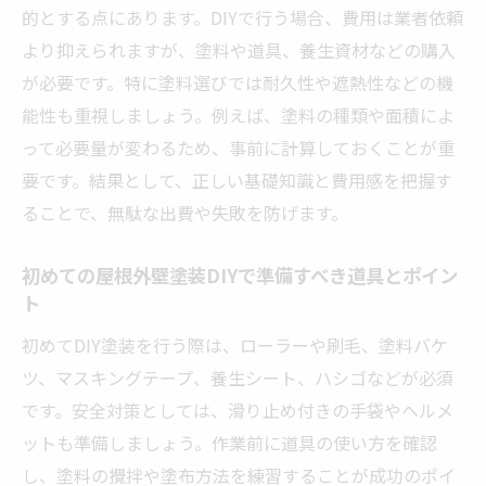
的とする点にあります。DIYで行う場合、費用は業者依頼
礎用語集
より抑えられますが、塗料や道具、養生資材などの購入
自分で挑戦する屋根外壁塗装の手順解説
が必要です。特に塗料選びでは耐久性や遮熱性などの機
屋根外壁塗装DIYの始め方と準備手順を詳し
能性も重視しましょう。例えば、塗料の種類や面積によ
く紹介
って必要量が変わるため、事前に計算しておくことが重
DIYで行う屋根外壁塗装の作業工程とポイン
要です。結果として、正しい基礎知識と費用感を把握す
ト解説
ることで、無駄な出費や失敗を防げます。
高圧洗浄から下地処理までの屋根外壁塗装
DIYの流れ
初めての屋根外壁塗装DIYで準備すべき道具とポイン
ト
屋根外壁塗装DIYに必要な足場設置と安全管
理の基本
初めてDIY塗装を行う際は、ローラーや刷毛、塗料バケ
自分でできる屋根外壁塗装の養生と塗装方
ツ、マスキングテープ、養生シート、ハシゴなどが必須
法のコツ
です。安全対策としては、滑り止め付きの手袋やヘルメ
ットも準備しましょう。作業前に道具の使い方を確認
仕上げまでの屋根外壁塗装DIYチェックポイ
し、塗料の攪拌や塗布方法を練習することが成功のポイ
ント集