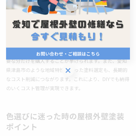
DIY屋根外壁塗装の費用相場と安く抑えるポイント
DIYによる屋根外壁塗装の費用相場は、使用する塗料や
道具、補修の有無で変動します。なぜなら、材料や作業
範囲によって総額が大きく異なるからです。安く抑える
ポイントとして、ホームセンターでのまとめ買いや、必
お問い合わせ・ご相談はこちら
要な分だけを購入することが挙げられます。また、愛知
お問い合わせ・ご相談はこちら
県津島市のような地域特性に合った塗料選定も、長期的
なコスト削減につながります。これにより、DIYでも納得
のいくコスト管理が実現できます。
色選びに迷った時の屋根外壁塗装
ポイント