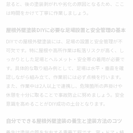
怠ると、後の塗装剥がれや劣化の原因となるため、ここ
対策
は時間をかけて丁寧に作業しましょう。
屋根外壁塗装DIYに挑戦する前に知っておき
たい心得
屋根外壁塗装DIYに必要な足場設置と安全管理の基本
DIYでの屋根外壁塗装には、足場の設置と安全管理が不
可欠です。特に屋根や高所作業は転落リスクが高く、し
っかりとした足場とヘルメット・安全帯の着用が必要で
す。具体的な取り組み例として、足場は水平・垂直を確
認しながら組み立て、作業前には必ず点検を行います。
また、作業中は2人以上で連携し、危険箇所の声掛けや
休憩を十分に取ることで事故防止に努めましょう。安全
意識を高めることがDIY成功の土台となります。
自分でできる屋根外壁塗装の養生と塗装方法のコツ
養生は塗装の質を左右する重要工程です。窓・ドア・植