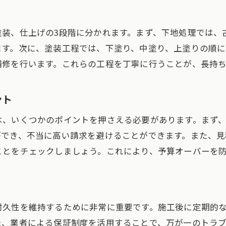
外壁塗装の成功に必要な準備
塗装後に後悔しないための確認事項
塗装、仕上げの3段階に分かれます。まず、下地処理では、
プロに依頼する際のポイント
ます。次に、塗装工程では、下塗り、中塗り、上塗りの順に
施工前後に注意すべきこと
補修を行います。これらの工程を丁寧に行うことが、長持
実績から学ぶ失敗しないための秘訣
ント
は、いくつかのポイントを押さえる必要があります。まず
ができ、不当に高い請求を避けることができます。また、
ことをチェックしましょう。これにより、予算オーバーを
耐久性を維持するために非常に重要です。施工後に定期的
た、業者による保証制度を活用することで、万が一のトラ