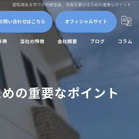
愛知県あま市での外壁塗装、失敗を避けるための重要なポイント
お問い合わせはこちら
オフィシャルサイト
事例
当社の特徴
会社概要
ブログ
コラム
屋根外壁
外壁塗装
ための重要なポイント
防水工事
修繕
メンテナンス