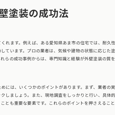
塗装後に後悔しないための注意点
壁塗装の成功法
プロが語る失敗しないための秘訣
外壁塗装の失敗を未然に防ぐチェックリスト
塗装後の問題への迅速な対応法
外壁塗装で失敗しないための必須知識
てくれます。例えば、ある愛知県あま市の住宅では、耐久
外壁塗装に必要な基本知識
持しています。プロの業者は、気候や建物の状態に応じた
最後まで安心できる業者選び
これらの成功事例からは、専門知識と経験が外壁塗装の質
塗料の選び方とその特徴
トラブルを避けるための契約注意点
施工の質を保つためのチェックポイント
ためには、いくつかのポイントがあります。まず、業者の
外壁塗装の全体像を理解する
ックしましょう。また、現地調査をしっかりと行い、具体
愛知県あま市の外壁塗装で失敗を避ける
ることも重要な要素です。これらのポイントを押さえること
地域に根ざした塗装業者の選定法