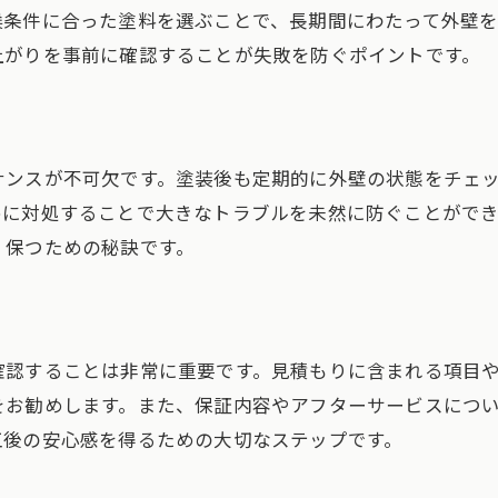
候条件に合った塗料を選ぶことで、長期間にわたって外壁
外壁塗装で後悔した事例から学ぶ
上がりを事前に確認することが失敗を防ぐポイントです。
施工後に気をつけるべきポイント
あま市での外壁塗装、失敗を防ぐ方法
愛知県特有の外壁塗装事情
ナンスが不可欠です。塗装後も定期的に外壁の状態をチェ
信頼できる業者の選び方の基準
めに対処することで大きなトラブルを未然に防ぐことがで
塗料選びが施工結果に与える影響
く保つための秘訣です。
外壁の状態をチェックする重要性
お問い合わせ・ご相談はこちら
お問い合わせ・ご相談はこちら
トラブルを防ぐための事前確認
施工中に気をつけるべき注意点
確認することは非常に重要です。見積もりに含まれる項目
外壁塗装の失敗事例とその回避法
をお勧めします。また、保証内容やアフターサービスにつ
よくある失敗事例とその原因
工後の安心感を得るための大切なステップです。
事前準備で防げる失敗とは