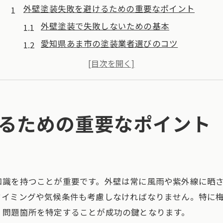
外壁塗装失敗を避けるための重要なポイント
外壁塗装で失敗しないための基本
愛知県あま市の塗装業者選びのコツ
事前調査が成功の鍵となる理由
失敗しない塗料選びの重要性
劣化を防ぐための外壁メンテナンス
トラブルを防ぐための契約確認
るための重要なポイント
愛知県あま市での外壁塗装の成功法
プロに学ぶ外壁塗装の成功事例
あま市で信頼できる業者の見極め方
知識を持つことが重要です。外壁は常に風雨や紫外線に晒
外壁塗装の工程を詳しく解説
タイミングや気候条件も考慮しなければなりません。特に
失敗しないための費用見積もりのポイント
、問題箇所を特定することが成功の鍵となります。
施工後のアフターケアの重要性