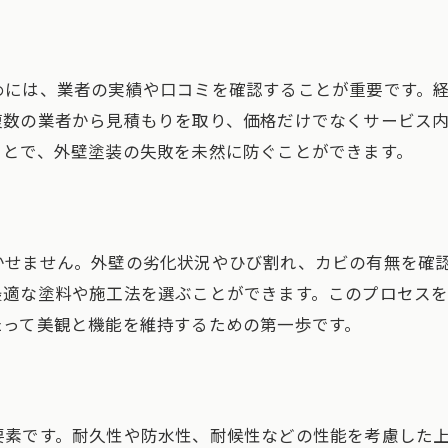
地域特有の気候に合った塗装法
失敗しない外壁塗装の秘訣を解説
めには、業者の実績や口コミを確認することが重要です。
外壁塗装のタイミングを見極める
複数の業者から見積もりを取り、価格だけでなくサービス
業者との信頼関係を築く方法
ことで、外壁塗装の失敗を未然に防ぐことができます。
塗料の種類と特性を理解する
耐久性を高めるための施工法
口コミから学ぶ成功と失敗の違い
かせません。外壁の劣化状況やひび割れ、カビの有無を確
外壁塗装で後悔しないための準備
最適な塗料や施工法を選ぶことができます。このプロセス
外壁塗装で後悔しないための対策
たって美観と機能を維持するための第一歩です。
事前に知っておきたい重要ポイント
塗装前の準備が成功のカギ
失敗しない業者選びのテクニック
要素です。耐久性や防水性、耐候性などの性能を考慮した
長持ちする塗装のためのメンテナンス