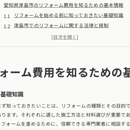
愛知県津島市のリフォーム費用を知るための基本情報
リフォームを始める前に知っておきたい基礎知識
津島市でのリフォームに関する法律と規制
リフォームの必要性を見極めるポイント
津島市内で利用可能な補助金と助成金
リフォーム計画を立てる際の注意点
地域特有の気候に適したリフォーム方法
ォーム費用を知るための
リフォーム費用の内訳と津島市での相場を解説
リフォーム費用の内訳を詳しく解説
い基礎知識
津島市におけるリフォームの平均費用
まず知っておきたいことは、リフォームの種類とその目的
費用の違いを生む材料と工法の選択
あります。それぞれに適した施工方法と材料選びが重要で
リフォーム費用を見積もる際の一般的な項目
リフォームを進めるために、信頼できる専門業者に相談す
コストパフォーマンスを高めるための選択肢