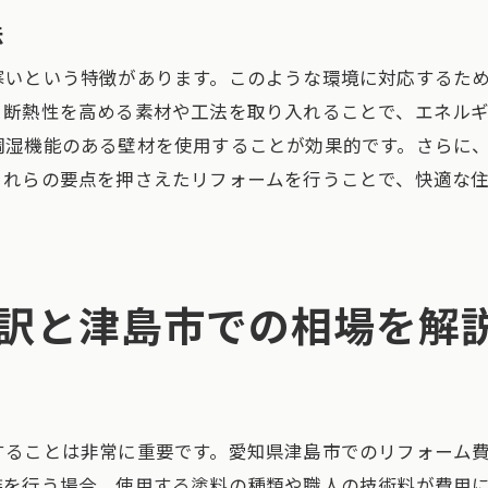
スマートホーム化が進む理由と利点
法
地域特性を活かしたリフォーム事例
寒いという特徴があります。このような環境に対応するた
新しい技術を取り入れたリフォーム
、断熱性を高める素材や工法を取り入れることで、エネル
今注目のリフォーム素材とその特徴
調湿機能のある壁材を使用することが効果的です。さらに
実例から学ぶ津島市でのリフォーム成功事例
これらの要点を押さえたリフォームを行うことで、快適な
実際の成功例から学ぶアイデア
リフォームで生活が変わった家庭の声
地域の特性を反映した成功事例
訳と津島市での相場を解
ビフォーアフターで見るリフォーム効果
成功の鍵は何か？ポイントを分析
トラブルを乗り越えたリフォーム体験談
初めてのリフォームでも安心！専門的なサポートの活用
することは非常に重要です。愛知県津島市でのリフォーム
初めての方におすすめのサポート体制
装を行う場合、使用する塗料の種類や職人の技術料が費用