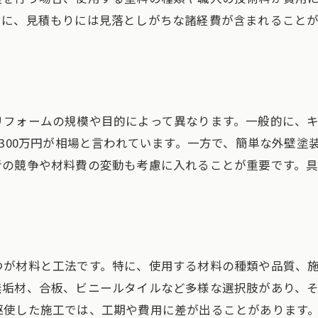
プロのアドバイスを受けるメリット
らに、見積もりには見落としがちな諸経費が含まれること
安心して進めるためのサポート内容
リフォーム計画をサポートする専門家
疑問や不安を解消するための方法
リフォーム後のアフターケアについて
リフォームの規模や目的によって異なります。一般的に、
300万円が相場と言われています。一方で、簡単な外壁塗装
者の競争や材料費の変動も考慮に入れることが重要です。
。
つが材料と工法です。特に、使用する材料の種類や品質、
無垢材、合板、ビニールタイルなど多様な選択肢があり、
駆使した施工では、工期や費用に差が出ることがあります