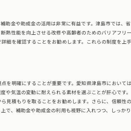
見積もり比較で業者を選定するコツ
アフターサポートが充実した業者の見極め
、補助金や助成金の活用は非常に有益です。津島市では、
リフォームのFAQ: 見積もりから完成までのプロセス
、断熱性能を向上させる改修や高齢者のためのバリアフリ
見積もり依頼時のポイントと注意事項
で詳細を確認することをお勧めします。これらの制度を上
契約前に確認すべき重要事項
施工中に気をつけるべきこと
完成後のチェックポイントと保証
お問い合わせ・ご相談はこちら
お問い合わせ・ご相談はこちら
よくある質問とその回答
題点を明確にすることが重要です。愛知県津島市において
トラブルを未然に防ぐための対策
湿度や気温の変動に耐えられる素材を選ぶことが肝心です
から見積もりを取ることをお勧めします。さらに、信頼性
津島市におけるリフォームのトレンドと最新動向
る上で、補助金や助成金の利用も視野に入れつつ、しっか
最新のデザインとスタイルの紹介
エコフレンドリーなリフォームの推進