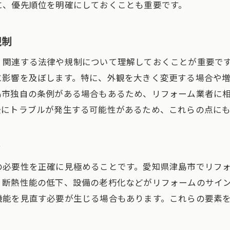
に、優先順位を明確にしておくことも重要です。
見積もり後の費用変動について
コストを抑えるリフォーム計画の立て方
規制
予算内で納得のいくリフォームを実現するには
、関連する法律や規制について理解しておくことが重要で
節約できるポイントとそのテクニック
に影響を及ぼします。特に、外観を大きく変更する場合や
長期的に見たコスト削減の秘訣
島市独自の条例がある場合もあるため、リフォーム業者に
DIYでプラスアルファの節約を実現
後にトラブルが発生する可能性があるため、これらの点に
リフォームの優先順位をつける方法
賢く資材を選ぶための知識
ト
津島市でおすすめのリフォーム業者の選び方
の必要性を正確に見極めることです。愛知県津島市でリフ
信頼できる業者を見つけるためのステップ
、断熱性能の低下、設備の老朽化などがリフォームのサイ
業者選びで失敗しないためのチェックポイント
機能を見直す必要が生じる場合もあります。これらの要素
地域密着型の業者の利点とは
口コミや評価を活用してベストな選択を