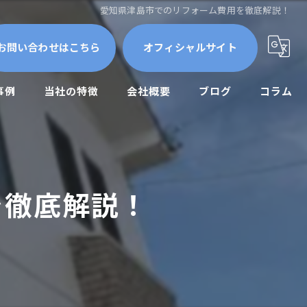
愛知県津島市でのリフォーム費用を徹底解説！
お問い合わせはこちら
オフィシャルサイト
事例
当社の特徴
会社概要
ブログ
コラム
屋根外壁
外壁塗装
を徹底解説！
防水工事
修繕
メンテナンス