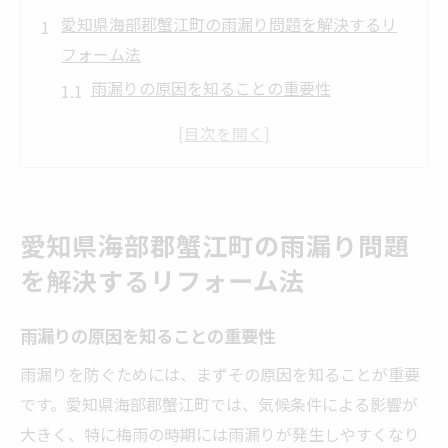
愛知県海部郡蟹江町の雨漏り問題を解決するリ
フォーム法
雨漏りの原因を知ることの重要性
蟹江町の気候に適したリフォーム素材
屋根と外壁の点検から始める雨漏り対策
専門業者による雨漏り診断の流れ
耐久性を高めるリフォームの最新技術
愛知県海部郡蟹江町の雨漏り問題
住まいを守るための定期的なメンテナンス
を解決するリフォーム法
信頼できるリフォーム業者の選び方とその重要
性
雨漏りの原因を知ることの重要性
リフォーム業者選びのポイント
雨漏りを防ぐためには、まずその原因を知ることが重要
地元での実績と評判を確認する方法
です。愛知県海部郡蟹江町では、気候条件による影響が
見積もり比較の際の注意点
大きく、特に梅雨の時期には雨漏りが発生しやすくなり