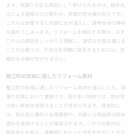
アフターサービスの充実度をチェック
ます。雨漏りの主な原因として挙げられるのは、経年劣
施工事例を参考にする利点
化による屋根のひび割れや、外壁の防水層の劣化です。
これらは放置すると内部に水が浸入し、建物全体の寿命
コミュニケーションの取りやすさを重要視
を縮めてしまいます。リフォームを検討する際は、まず
雨漏りを未然に防ぐための具体的なリフォーム
これらの原因をしっかりと理解し、適切な対策を講じる
の流れ
ことが必要です。不具合を早期に発見するためには、定
初回相談から施工までのプロセス
期的な点検が欠かせません。
現地調査で確認すべきポイント
最適な施工プランの提案方法
蟹江町の気候に適したリフォーム素材
施工中の進捗管理と報告
蟹江町の気候に適したリフォーム素材を選ぶことも、雨
完了後の点検と保証内容
漏り対策において重要です。雨が多い地域では、耐水性
万が一に備える保険の活用法
の高い素材を使用することが求められます。具体的に
蟹江町で雨漏りを防ぐための効果的なリフォー
は、耐久性に優れた金属屋根や、外壁には高品質の防水
ム対策
塗料を使用することが推奨されます。これらの素材は、
経年劣化を抑え、長期間にわたって住宅を守ることがで
防水シートの選び方と施工法