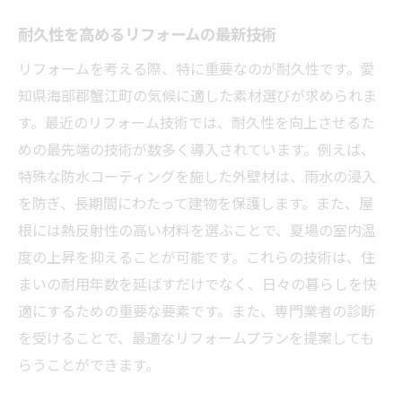
予算内での効果的なリフォーム実現
耐久性を高めるリフォームの最新技術
施工後のフィードバック活用法
成功事例に学ぶトラブル回避策
リフォームを考える際、特に重要なのが耐久性です。愛
知県海部郡蟹江町の気候に適した素材選びが求められま
家の寿命を延ばすための雨漏りリフォームの必
す。最近のリフォーム技術では、耐久性を向上させるた
須項目
めの最先端の技術が数多く導入されています。例えば、
長寿命化に寄与する素材選び
特殊な防水コーティングを施した外壁材は、雨水の浸入
リフォーム計画の立て方
を防ぎ、長期間にわたって建物を保護します。また、屋
耐久性を高める最新テクノロジー
根には熱反射性の高い材料を選ぶことで、夏場の室内温
年次点検の重要性と実施方法
度の上昇を抑えることが可能です。これらの技術は、住
資産価値を高めるためのリフォーム
まいの耐用年数を延ばすだけでなく、日々の暮らしを快
住まいを支える基礎の強化
適にするための重要な要素です。また、専門業者の診断
を受けることで、最適なリフォームプランを提案しても
らうことができます。