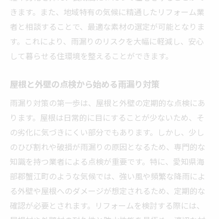
きます。また、地域特有の気候に精通したリフォーム業
外壁塗装で雨漏りを防ぐポイント
者と相談することで、最適な素材の選定が可能となりま
屋根の形状別リフォームの注意点
す。これにより、雨漏りのリスクを大幅に軽減し、安心
雨どいの定期的な清掃と点検
して暮らせる住環境を整えることができます。
窓周りのシーリング強化法
緊急時の応急処置とその効果
屋根と外壁の点検から始める雨漏り対策
リフォームで実現する雨漏り知らずの快適な住
雨漏り対策の第一歩は、屋根と外壁の定期的な点検にあ
まい
ります。屋根は日常的に目にすることが少ないため、そ
リフォーム後の快適性を高める工夫
の劣化に気づきにくい部分でもあります。しかし、少し
断熱性能を向上させる方法
のひび割れや破損が雨漏りの原因となるため、専門的な
知識を持つ業者による点検が重要です。特に、愛知県海
雨漏り対策におけるエコな選択肢
部郡蟹江町のような気候では、強い風や頻繁な降雨によ
リフォーム後の維持管理ポイント
る外壁や屋根へのダメージが想定されるため、定期的な
住まいの見た目と機能性の両立
確認が必要とされます。リフォームを検討する際には、
未来志向のリフォームデザイン