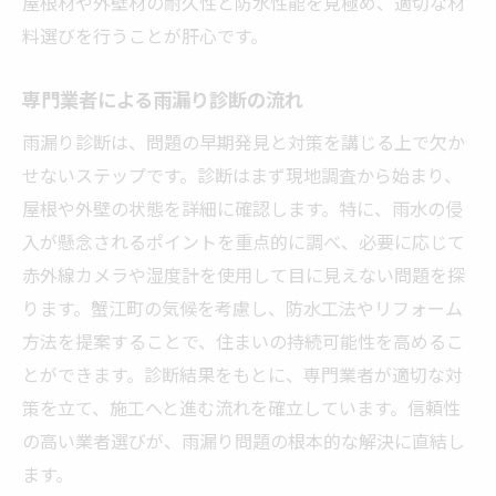
屋根材や外壁材の耐久性と防水性能を見極め、適切な材
愛知県海部郡蟹江町のリフォームで得られる安
料選びを行うことが肝心です。
心と安全
安心して暮らすためのリフォーム事例
専門業者による雨漏り診断の流れ
長期保証のメリットと選択基準
雨漏り診断は、問題の早期発見と対策を講じる上で欠か
防災対策としてのリフォームの可能性
せないステップです。診断はまず現地調査から始まり、
住まいの耐震性向上を目指して
屋根や外壁の状態を詳細に確認します。特に、雨水の侵
入が懸念されるポイントを重点的に調べ、必要に応じて
蟹江町の地域特性を考慮したリフォーム
赤外線カメラや湿度計を使用して目に見えない問題を探
住環境の改善と健康への影響
ります。蟹江町の気候を考慮し、防水工法やリフォーム
雨漏り対策リフォームの成功事例とそのポイン
方法を提案することで、住まいの持続可能性を高めるこ
ト
とができます。診断結果をもとに、専門業者が適切な対
成功したリフォーム事例の紹介
策を立て、施工へと進む流れを確立しています。信頼性
問題解決に導いた施工法
の高い業者選びが、雨漏り問題の根本的な解決に直結し
顧客満足度を高めた秘訣
ます。