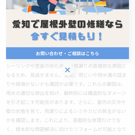
くことで、リフォーム後の満足度が大きく向上します。
現地調査で確認すべきポイント
リフォームの成功には、事前の現地調査が欠かせませ
ん。蟹江町での雨漏り対策リフォームにおいては、現地
調査での確認事項が多岐にわたります。まず、屋根や外
お問い合わせ・ご相談はこちら
壁の状態を細かくチェックすることが重要です。特に、
シーリングや塗装の劣化具合は雨漏りの直接的な原因と
お問い合わせ・ご相談はこちら
なるため、見逃せません。また、雨どいや排水溝の詰ま
りや損傷がないかも確認が必要です。これらの要因は、
雨水の適切な排出を妨げ、最終的には構造的なダメージ
を引き起こす可能性があります。さらに、室内の天井や
壁の状態を見て、雨漏りによるシミやカビの発生がない
かを確認します。これにより、表面的な修理だけでな
く、根本的な問題解決に向けたリフォームが可能となり