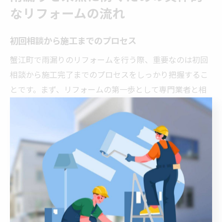
なリフォームの流れ
初回相談から施工までのプロセス
蟹江町で雨漏りのリフォームを行う際、重要なのは初回
相談から施工完了までのプロセスをしっかり把握するこ
とです。まず、リフォームの第一歩として専門業者と相
談を行います。この段階で、現在の建物の状態やお客様
の希望を細かく伝えましょう。その次に、業者は現場を
訪問し、具体的な問題点を分析します。これにより、適
切な施工プランが立てやすくなり、後のトラブルを未然
に防ぐことが可能です。また、施工中の進捗や費用に関
する不安を軽減するためには、業者とのコミュニケーシ
ョンを密に保つことが重要です。契約内容を確認し、各
工程の詳細や時間的な見通しについて明確に理解してお