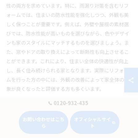
性の両方を求めています。特に、雨漏り対策を含むリフ
ォームでは、住まいの防水性能を強化しつつ、外観も美
しく保つことが重要です。例えば、外壁や屋根の素材選
びでは、防水性能が高いものを選びながら、色やデザイ
ンも家のスタイルにマッチするものを選びましょう。ま
た、窓やドアの取り換えによって断熱性も向上させるこ
とができます。これにより、住まい全体の快適性が向上
し、長く住み続けられる家となります。実際にリフォー
ムを行った方の中には、外観の改善によって家全体の印
象が良くなったと評価する方も多くいます。
0120-932-435
未来志向のリフォームデザイン
未来志向のリフォームデザインは、今後の暮らしを見据
お問い合わせはこち
オフィシャルサイ
ら
ト
えた設計や素材選びを重視します。特に、リフォームを
検討する際には、環境に優しい素材やエネルギー効率の