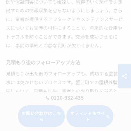
例や保証内容についても確認し、納得のいく条件を引き
出すための情報収集を怠らないようにしましょう。さら
に、業者が提供するアフターケアやメンテナンスサービ
スについても交渉の材料にすることで、将来的な費用や
トラブルを防ぐことができます。交渉を成功させるに
は、事前の準備と冷静な判断が欠かせません。
見積もり後のフォローアップ方法
見積もりが出た後のフォローアップも、成功する塗装工
事には欠かせないプロセスです。蟹江町での屋根外壁塗
装において、見積もり後に業者とのやり取りを怠ると、
0120-932-435
後々のトラブルの原因となりかねません。まず、提示さ
れた見積もり内容に不明点があればすぐに質問し、明確
お問い合わせはこち
オフィシャルサイ
な回答を得ることが重要です。契約内容を細かく確認
ら
ト
し、不安要素を取り除くための話し合いをしっかりと行