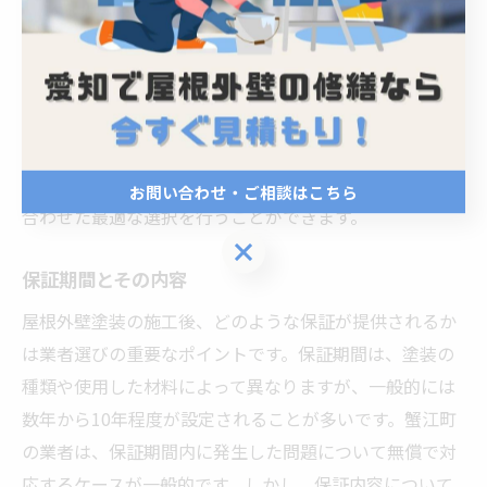
す。特に、耐久性や防水性能に優れた塗料を選ぶこと
で、長期間の保護が期待できます。一方、施工費用に
は、職人の人件費や下地処理の費用が含まれます。蟹江
町の地元業者の多くは、詳細な内訳を提示してくれるの
で、比較検討の際に役立ちます。また、この内訳を通じ
て、どの項目に最も費用がかかるのかを把握し、予算に
お問い合わせ・ご相談はこちら
合わせた最適な選択を行うことができます。
お問い合わせ・ご相談はこちら
保証期間とその内容
屋根外壁塗装の施工後、どのような保証が提供されるか
は業者選びの重要なポイントです。保証期間は、塗装の
種類や使用した材料によって異なりますが、一般的には
数年から10年程度が設定されることが多いです。蟹江町
の業者は、保証期間内に発生した問題について無償で対
応するケースが一般的です。しかし、保証内容について