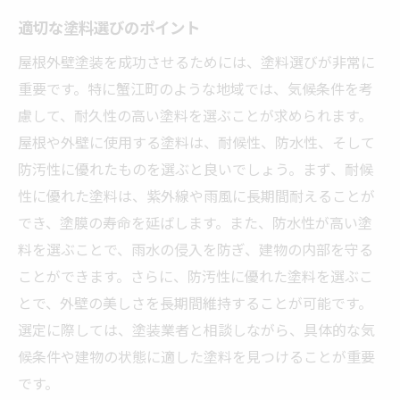
屋根外壁塗装の見積もりで失敗しないためのチ
適切な塗料選びのポイント
ェックリスト
屋根外壁塗装を成功させるためには、塗料選びが非常に
見積もり内容のダブルチェック
重要です。特に蟹江町のような地域では、気候条件を考
契約前に知っておくべきリスク
慮して、耐久性の高い塗料を選ぶことが求められます。
蟹江町周辺の施工例を参考にする
屋根や外壁に使用する塗料は、耐候性、防水性、そして
トラブルを避けるための事前確認
防汚性に優れたものを選ぶと良いでしょう。まず、耐候
性に優れた塗料は、紫外線や雨風に長期間耐えることが
保証内容をしっかりと把握する
でき、塗膜の寿命を延ばします。また、防水性が高い塗
適切な相談窓口の活用法
料を選ぶことで、雨水の侵入を防ぎ、建物の内部を守る
蟹江町で選ぶべき屋根外壁塗装の優良業者とは
ことができます。さらに、防汚性に優れた塗料を選ぶこ
優良業者を見分けるための基準
とで、外壁の美しさを長期間維持することが可能です。
蟹江町で信頼される業者一覧
選定に際しては、塗装業者と相談しながら、具体的な気
業者選びで失敗しないためのコツ
候条件や建物の状態に適した塗料を見つけることが重要
施工後の評価ポイント
です。