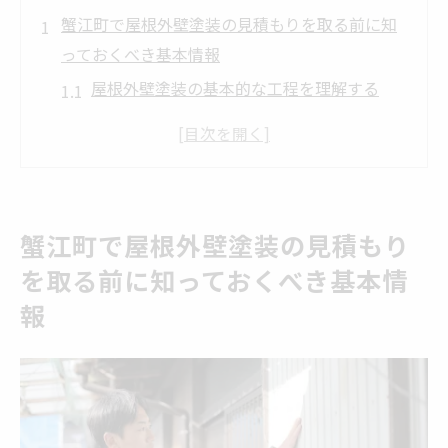
蟹江町で屋根外壁塗装の見積もりを取る前に知
っておくべき基本情報
屋根外壁塗装の基本的な工程を理解する
蟹江町の気候が塗装に与える影響
適切な塗料選びのポイント
蟹江町での塗装業者の評判をチェックする
見積もりの際に確認すべき書類
蟹江町で屋根外壁塗装の見積もり
よくある質問とその対応策
を取る前に知っておくべき基本情
安心の施工を依頼するための屋根外壁塗装業者
報
選びのポイント
信頼できる業者の選び方
蟹江町の業者の施工実績を確認する
口コミやレビューから見える業者の信頼性