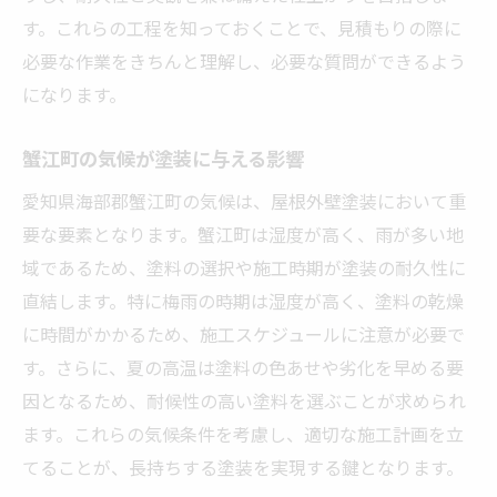
す。これらの工程を知っておくことで、見積もりの際に
不明瞭な項目の確認方法
必要な作業をきちんと理解し、必要な質問ができるよう
契約前に明確にするべき条件
になります。
施工中の確認ポイント
見積もりに含まれない可能性のある費用
蟹江町の気候が塗装に与える影響
蟹江町の法律や規制について知る
愛知県海部郡蟹江町の気候は、屋根外壁塗装において重
プロが教える蟹江町の屋根外壁塗装見積もりの
要な要素となります。蟹江町は湿度が高く、雨が多い地
コツ
域であるため、塗料の選択や施工時期が塗装の耐久性に
専門家に聞く見積もりの極意
直結します。特に梅雨の時期は湿度が高く、塗料の乾燥
蟹江町特有の塗装事情と対策
に時間がかかるため、施工スケジュールに注意が必要で
す。さらに、夏の高温は塗料の色あせや劣化を早める要
効率的な予算設定の方法
因となるため、耐候性の高い塗料を選ぶことが求められ
長持ちする塗装の秘訣
ます。これらの気候条件を考慮し、適切な施工計画を立
交渉で得するための戦略
てることが、長持ちする塗装を実現する鍵となります。
見積もり後のフォローアップ方法