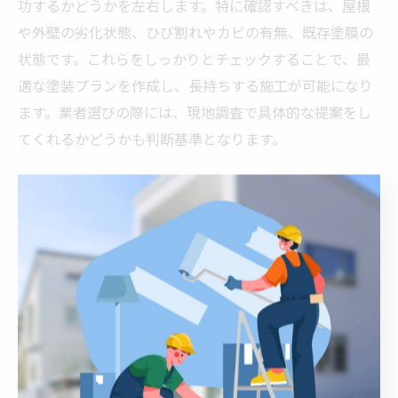
功するかどうかを左右します。特に確認すべきは、屋根
や外壁の劣化状態、ひび割れやカビの有無、既存塗膜の
状態です。これらをしっかりとチェックすることで、最
適な塗装プランを作成し、長持ちする施工が可能になり
ます。業者選びの際には、現地調査で具体的な提案をし
てくれるかどうかも判断基準となります。
見積もりに含まれるべき屋根外壁
塗装の項目とは
材料費と施工費用の内訳
屋根外壁塗装の見積もりを取得する際には、材料費と施
工費用の内訳を理解することが重要です。材料費には、
塗料の種類やブランド、使用する道具の費用が含まれま