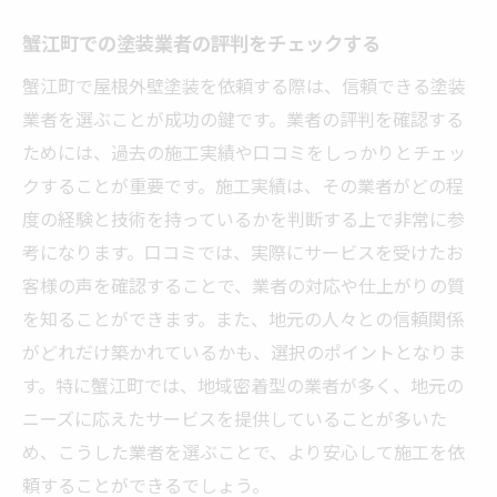
安心して任せられる業者の特徴
蟹江町での塗装業者の評判をチェックする
地元で愛される業者の魅力
蟹江町で屋根外壁塗装を依頼する際は、信頼できる塗装
見積もりから施工まで蟹江町の屋根外壁塗装の
業者を選ぶことが成功の鍵です。業者の評判を確認する
流れを解説
ためには、過去の施工実績や口コミをしっかりとチェッ
見積もり依頼から施工開始までの流れ
クすることが重要です。施工実績は、その業者がどの程
蟹江町での工期の目安とスケジュール
度の経験と技術を持っているかを判断する上で非常に参
施工中の確認ポイントとそのチェック方法
考になります。口コミでは、実際にサービスを受けたお
施工後のメンテナンス方法
客様の声を確認することで、業者の対応や仕上がりの質
蟹江町の法律に基づいた施工管理
を知ることができます。また、地元の人々との信頼関係
施工完了後のフォローアップサービス
がどれだけ築かれているかも、選択のポイントとなりま
す。特に蟹江町では、地域密着型の業者が多く、地元の
ニーズに応えたサービスを提供していることが多いた
め、こうした業者を選ぶことで、より安心して施工を依
頼することができるでしょう。