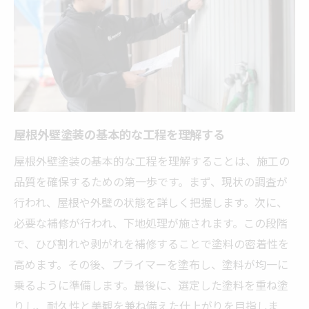
契約前に確認すべき重要事項
アフターサービスの充実度を見極める
現地調査の際のチェックポイント
見積もりに含まれるべき屋根外壁塗装の項目と
は
材料費と施工費用の内訳
屋根外壁塗装の基本的な工程を理解する
保証期間とその内容
屋根外壁塗装の基本的な工程を理解することは、施工の
塗装の種類とその価格
品質を確保するための第一歩です。まず、現状の調査が
追加工事の有無と追加料金
行われ、屋根や外壁の状態を詳しく把握します。次に、
施工期間と天候による影響
必要な補修が行われ、下地処理が施されます。この段階
見積もりを依頼する際の注意点
で、ひび割れや剥がれを補修することで塗料の密着性を
蟹江町での屋根外壁塗装の見積もりで注意すべ
高めます。その後、プライマーを塗布し、塗料が均一に
き点
乗るように準備します。最後に、選定した塗料を重ね塗
りし、耐久性と美観を兼ね備えた仕上がりを目指しま
複数社から見積もりを取る理由